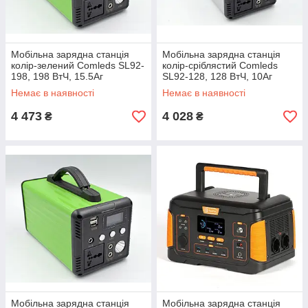
Мобільна зарядна станція
Мобільна зарядна станція
колір-зелений Comleds SL92-
колір-сріблястий Comleds
198, 198 ВтЧ, 15.5Аг
SL92-128, 128 ВтЧ, 10Аг
LiFePO4, 300 Вт (CLET600-
LiFePO4, 200 Вт (CLET400-
Немає в наявності
Немає в наявності
SL92-198G)
SL92-128S)
4 473
4 028
₴
₴
Мобільна зарядна станція
Мобільна зарядна станція