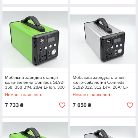
Мобільна зарядна станція
Мобільна зарядна станція
колір-зелений Comleds SL92-
колір-сріблястий Comleds
358, 358 ВтЧ, 28Аг Li-Ion, 300
SL92-312, 312 ВтЧ, 26Аг Li-
Вт (CLET600-SL92-358G)
Ion, 300 Вт (CLET600-SL92-
Немає в наявності
Немає в наявності
312S)
7 733
7 650
₴
₴