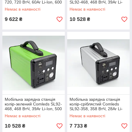
720, 720 ВтЧ, 60Аг Li-Ion, 600
SL92-468, 468 ВтЧ, 39Аг Li-
Вт (CLET1200-SL92-720G)
Ion, 500 Вт (CLET1000-SL92-
Немає в наявності
Немає в наявності
468S)
9 622
10 528
₴
₴
Мобільна зарядна станція
Мобільна зарядна станція
колір-зелений Comleds SL92-
колір-сріблястий Comleds
468, 468 ВтЧ, 39Аг Li-Ion, 500
SL92-358, 358 ВтЧ, 28Аг Li-
Вт (CLET1000-SL92-468G)
Ion, 300 Вт (CLET600-SL92-
Немає в наявності
Немає в наявності
358S)
10 528
7 733
₴
₴