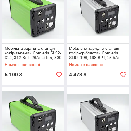
Мобільна зарядна станція
Мобільна зарядна станція
колір-зелений Comleds SL92-
колір-сріблястий Comleds
312, 312 ВтЧ, 26Аг Li-Ion, 300
SL92-198, 198 ВтЧ, 15.5Аг
Вт (CLET600-SL92-312G)
LiFePO4, 300 Вт (CLET600-
Немає в наявності
Немає в наявності
SL92-198S)
5 100
4 473
₴
₴