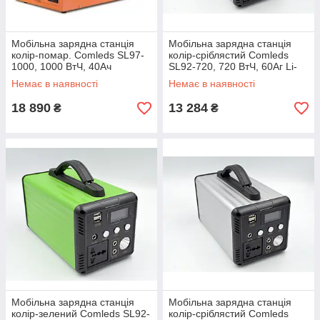
Мобільна зарядна станція
Мобільна зарядна станція
колір-помар. Comleds SL97-
колір-сріблястий Comleds
1000, 1000 ВтЧ, 40Ач
SL92-720, 720 ВтЧ, 60Аг Li-
LiFePO4, 1000 Вт
Ion, 600 Вт (CLET1200-SL92-
Немає в наявності
Немає в наявності
(CLET1500-SL97-1000)
720S)
18 890
13 284
₴
₴
Мобільна зарядна станція
Мобільна зарядна станція
колір-зелений Comleds SL92-
колір-сріблястий Comleds