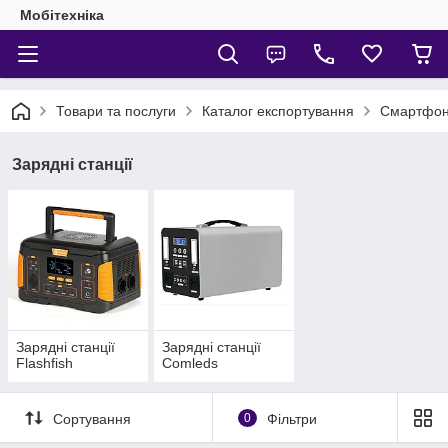
Мобітехніка
Товари та послуги
Каталог експортування
Смартфони
Зарядні станції
Зарядні станції
Зарядні станції
Flashfish
Comleds
Сортування
0
Фільтри