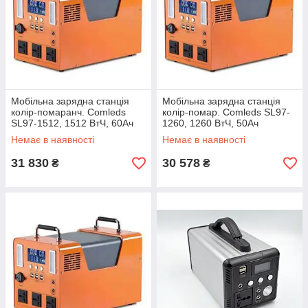
Мобільна зарядна станція
Мобільна зарядна станція
колір-помаранч. Comleds
колір-помар. Comleds SL97-
SL97-1512, 1512 ВтЧ, 60Ач
1260, 1260 ВтЧ, 50Ач
Li-Ion, 1500 Вт (CLET2500-
LiFePO4, 1500 Вт
Немає в наявності
Немає в наявності
SL97-1512)
(CLET2500-SL97-1260)
31 830
30 578
₴
₴