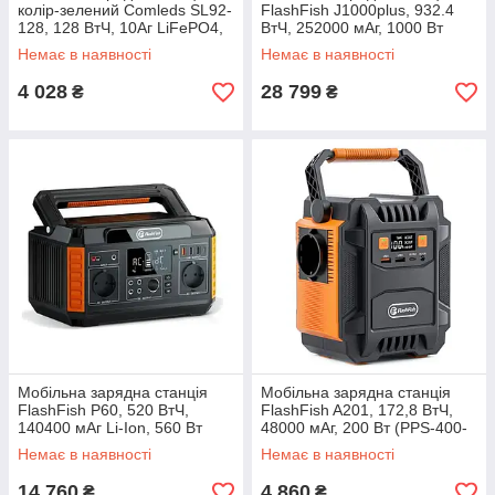
колір-зелений Comleds SL92-
FlashFish J1000plus, 932.4
128, 128 ВтЧ, 10Аг LiFePO4,
ВтЧ, 252000 мАг, 1000 Вт
200 Вт (CLET400-SL92-128G)
(PPS-2000-FFJ1000P)
Немає в наявності
Немає в наявності
4 028
28 799
₴
₴
Мобільна зарядна станція
Мобільна зарядна станція
FlashFish P60, 520 ВтЧ,
FlashFish A201, 172,8 ВтЧ,
140400 мАг Li-Ion, 560 Вт
48000 мАг, 200 Вт (PPS-400-
(PPS-1100-FFP60)
FFA201)
Немає в наявності
Немає в наявності
14 760
4 860
₴
₴