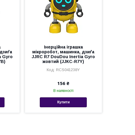
а
Інерційна іграшка
 дзиґа
мікроробот, машинка, дзиґа
a Gyro
JJRC R7 DouDou Inertia Gyro
7B)
жовтий (JJКС-R7Y)
RCS041238Y
156 ₴
В наявності
Купити