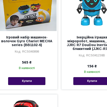
Ігровий набір машинок-
Інерційна іграшк
волочок Gyro Chariot MECHA
мікроробот, машинка,
series (BB1102-6)
JJRC R7 DouDou Inerti
блакитний (JJКС-R
RCS040898
RCS041238B
565 ₴
156 ₴
В наявності
В наявності
Купити
Купити