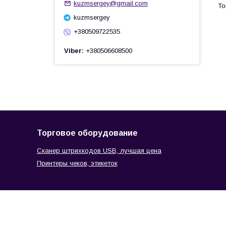
kuzmsergey@gmail.com
kuzmsergey
+380509722535
Viber
+380506608500
Торговое оборудование
Сканер штрихкодов USB, лучшая цена
Принтеры чеков, этикеток