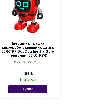
Інерційна іграшка
мікроробот, машинка, дзиґа
JJRC R7 DouDou Inertia Gyro
червоний (JJКС-R7R)
RCS041238R
156 ₴
В наявності
Купити