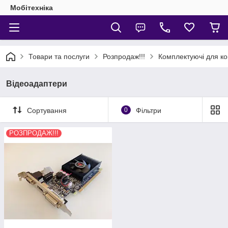
Мобітехніка
Товари та послуги
Розпродаж!!!
Комплектуючі для ко
Відеоадаптери
Сортування
0
Фільтри
РОЗПРОДАЖ!!!