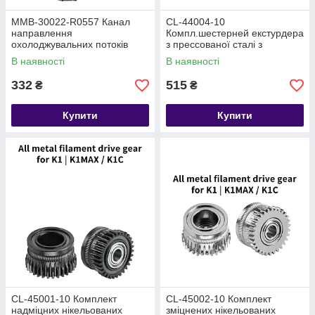
MMB-30022-R0557 Канал
CL-44004-10
направлення
Компл.шестерней екстурдера
охолоджувальних потоків
з прессованої сталі з
вентилятора обдуву моделі
нанопокриттям принтерів
В наявності
В наявності
принтерів Bambu Lab X1, P1
Neptune 4
332
515
₴
₴
Купити
Купити
CL-45001-10 Комплект
CL-45002-10 Комплект
надміцних нікельованих
зміцнених нікельованих