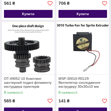
561
706
₴
₴
Купити
Купити
OT-49052-10 Комплект
MSP-30010-R0129
шестерней подачі філаменту
Вентилятор охолодження
екстурдера принтерів
екструдеру 30х30х10 мм
Anycubic Kobra 3, Kobra 3
принтерів Creality Elf
В наявності
В наявності
Combo
565
141
₴
₴