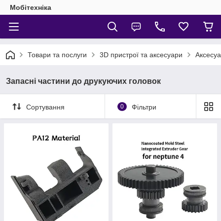
Мобітехніка
Товари та послуги
3D пристрої та аксесуари
Аксесуа
Запасні частини до друкуючих головок
Сортування
0
Фільтри