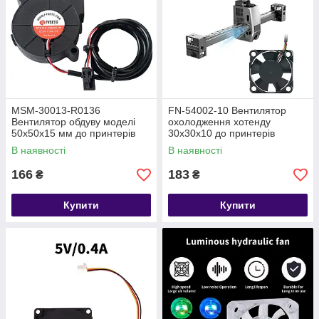
MSM-30013-R0136
FN-54002-10 Вентилятор
Вентилятор обдуву моделі
охолодження хотенду
50х50х15 мм до принтерів
30х30х10 до принтерів
Prusa MK3S
Creality K2 plus
В наявності
В наявності
166
183
₴
₴
Купити
Купити