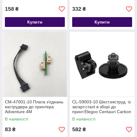
158
332
₴
₴
Купити
Купити
CM-47001-10 Плата з'єднань
CL-59003-10 Шест.екструд. із
екструдера до принтера
загарт.сталі в зборі до
Adventure 4M
принт.Elegoo Centauri Carbon
В наявності
В наявності
83
582
₴
₴