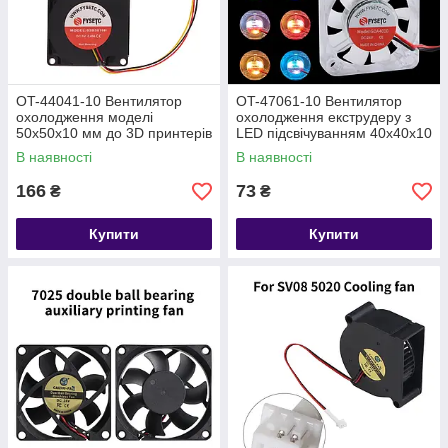
OT-44041-10 Вентилятор
OT-47061-10 Вентилятор
охолодження моделі
охолодження екструдеру з
50х50х10 мм до 3D принтерів
LED підсвічуванням 40х40х10
Prusa MK4, XL
мм до 3D принтерів Voron
В наявності
В наявності
166
73
₴
₴
Купити
Купити