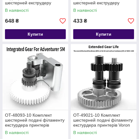
шестерней екструдеру
шестерней екструдеру
принтерів Creality K1 K1C K1
принтерів Creality K1 K1C
В наявності
В наявності
Max
K1Max
648
433
₴
₴
Купити
Купити
OT-48093-10 Комплект
OT-49021-10 Комплект
шестерней подачі філаменту
шестерней подачі філаменту
екстурдера принтерів
екстурдера принтерів Voron
Adventurer 5M
3D
В наявності
В наявності