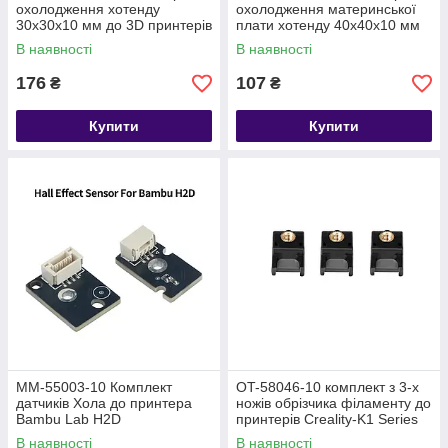
охолодження хотенду
охолодження материнської
30х30х10 мм до 3D принтерів
плати хотенду 40х40х10 мм
SV08 (Turbofan)
до 3D принтерів SV08
В наявності
В наявності
176
107
₴
₴
Купити
Купити
MM-55003-10 Комплект
OT-58046-10 комплект з 3-х
датчиків Хола до принтера
ножів обрізчика філаменту до
Bambu Lab H2D
принтерів Creality-K1 Series
pn:4004010279
В наявності
В наявності