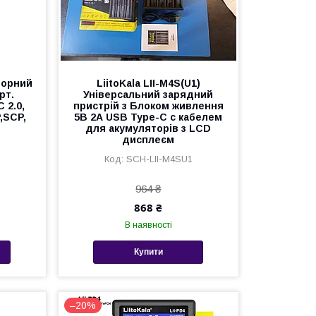
чорний
LiitoKala LII-M4S(U1)
рт.
Універсальний зарядний
 2.0,
пристрій з Блоком живлення
P,SCP,
5В 2А USB Type-C с кабелем
для акумуляторів з LCD
дисплеєм
SCH-LII-M4SU1
964 ₴
868 ₴
В наявності
Купити
–20%