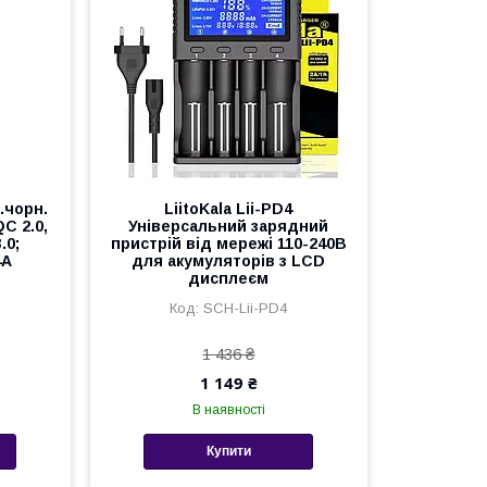
.чорн.
LiitoKala Lii-PD4
QC 2.0,
Універсальний зарядний
3.0;
пристрій від мережі 110-240В
4A
для акумуляторів з LCD
дисплеєм
SCH-Lii-PD4
1 436 ₴
1 149 ₴
В наявності
Купити