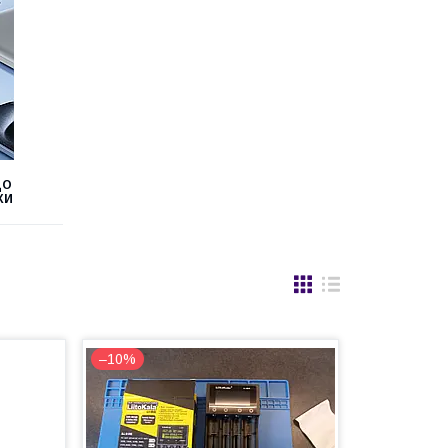
ДО
КИ
–10%