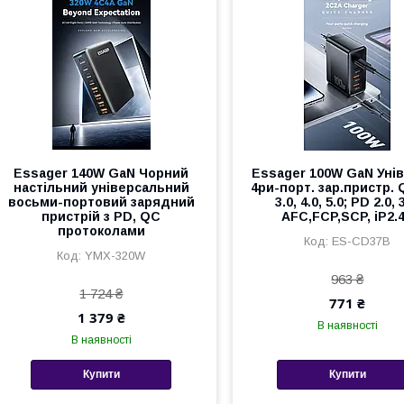
Essager 140W GaN Чорний
Essager 100W GaN Унів
настільний універсальний
4ри-порт. зар.пристр. 
восьми-портовий зарядний
3.0, 4.0, 5.0; PD 2.0, 
пристрій з PD, QC
AFC,FCP,SCP, iP2.
протоколами
ES-CD37B
YMX-320W
963 ₴
1 724 ₴
771 ₴
1 379 ₴
В наявності
В наявності
Купити
Купити