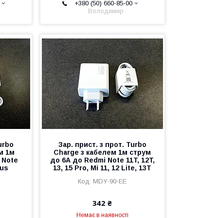
+380 (50) 660-85-00
Володимир
urbo
Зар. прист. з прот. Turbo
м 1м
Charge з кабелем 1м струм
 Note
до 6А до Redmi Note 11T, 12T,
lus
13, 15 Pro, Mi 11, 12 Lite, 13T
MDY-90-EE
342 ₴
Немає в наявності