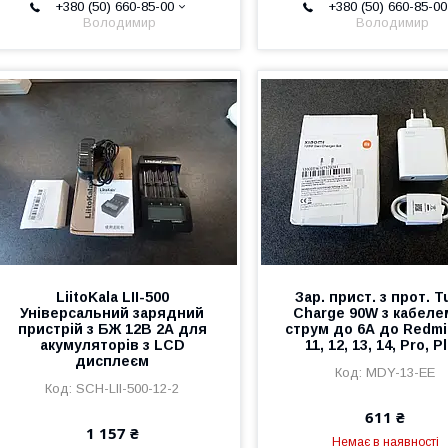
+380 (50) 660-85-00
+380 (50) 660-85-00
Володимир
Володимир
LiitoKala LII-500
Зар. прист. з прот. T
Універсальний зарядний
Charge 90W з кабеле
пристрій з БЖ 12В 2А для
струм до 6А до Redmi
акумуляторів з LCD
11, 12, 13, 14, Pro, P
дисплеєм
MDY-13-EE
SCH-LII-500-12-2
611 ₴
1 157 ₴
Немає в наявності