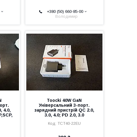
+380 (50) 660-85-00
Володимир
N
Toocki 40W GaN
орт.
Універсальний 3-порт.
, 4.0,
зарядний пристрій QC 2.0,
P,SCP,
3.0, 4.0; PD 2.0, 3.0
TCT40-22EU
399 ₴