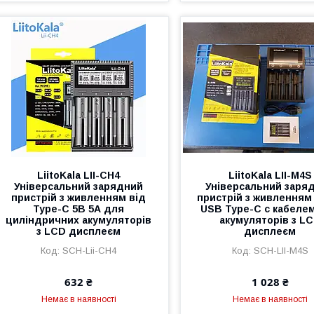
LiitoKala LII-CH4
LiitoKala LII-M4S
Універсальний зарядний
Універсальний заря
пристрій з живленням від
пристрій з живленням
Type-C 5В 5А для
USB Type-C с кабеле
циліндричних акумуляторів
акумуляторів з L
з LCD дисплеєм
дисплеєм
SCH-Lii-CH4
SCH-LII-M4S
632 ₴
1 028 ₴
Немає в наявності
Немає в наявності