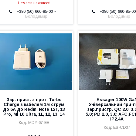
Немає в наявності
+380 (50) 660-85-00
+380 (50) 660-85-00
Володимир
Володимир
Зар. прист. з прот. Turbo
Essager 100W Ga
Charge з кабелем 1м струм
Універсальний 4ри-п
до 6А до Redmi Note 12T, 13
зар.пристр. QC 2.0, 3.0
Pro, Mi 10 Ultra, 11, 12, 13, 14
5.0; PD 2.0, 3.0; AFC,FC
iP2.4A
MDY-67-EE
ES-CD37
263 ₴