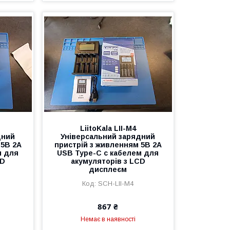
LiitoKala LII-M4
дний
Універсальний зарядний
 5В 2А
пристрій з живленням 5В 2А
м для
USB Type-C с кабелем для
CD
акумуляторів з LCD
дисплеєм
SCH-LII-M4
867 ₴
Немає в наявності