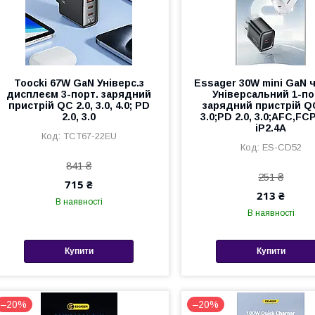
Toocki 67W GaN Універс.з
Essager 30W mini GaN 
дисплеєм 3-порт. зарядний
Універсальний 1-по
пристрій QC 2.0, 3.0, 4.0; PD
зарядний пристрій QC
2.0, 3.0
3.0;PD 2.0, 3.0;AFC,FC
iP2.4A
TCT67-22EU
ES-CD52
841 ₴
251 ₴
715 ₴
213 ₴
В наявності
В наявності
Купити
Купити
–20%
–20%