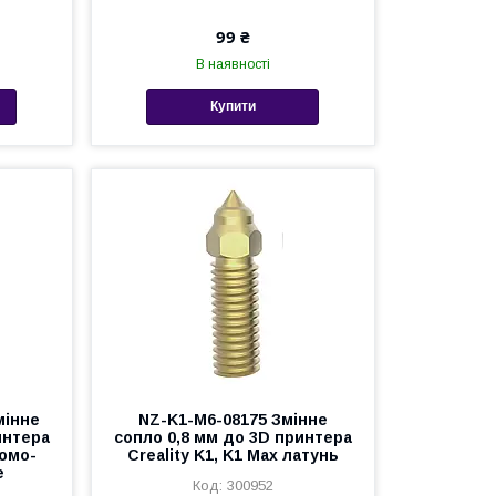
99 ₴
В наявності
Купити
мінне
NZ-K1-M6-08175 Змінне
интера
сопло 0,8 мм до 3D принтера
ромо-
Creality K1, K1 Max латунь
е
300952