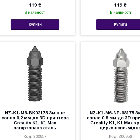
119 ₴
119 ₴
В наявності
В наявності
Купити
Купити
NZ-K1-M6-BK02175 Змінне
NZ-K1-M6-NP-08175 З
сопло 0,2 мм до 3D принтера
сопло 0,8 мм до 3D пр
Creality K1, K1 Max
Creality K1, K1 Max х
загартована сталь
цирконієво-мідн
300957
300956