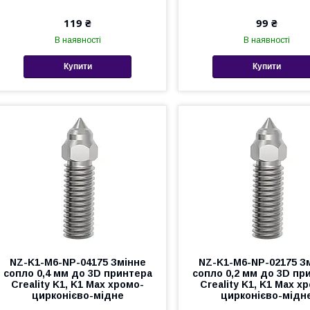
119 ₴
99 ₴
В наявності
В наявності
Купити
Купити
NZ-K1-M6-NP-04175 Змінне
NZ-K1-M6-NP-02175 З
сопло 0,4 мм до 3D принтера
сопло 0,2 мм до 3D пр
Creality K1, K1 Max хромо-
Creality K1, K1 Max х
цирконієво-мідне
цирконієво-мідн