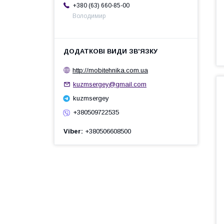
+380 (63) 660-85-00
Володимир
http://mobitehnika.com.ua
kuzmsergey@gmail.com
kuzmsergey
+380509722535
Viber
+380506608500