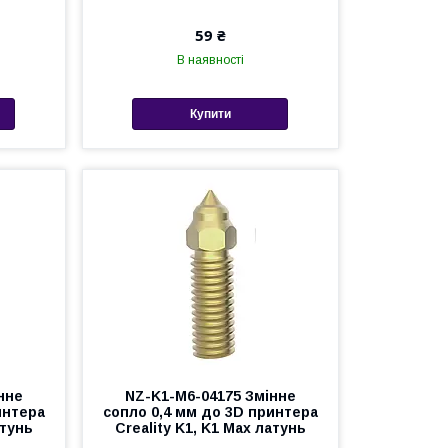
59 ₴
В наявності
Купити
нне
NZ-K1-M6-04175 Змінне
интера
сопло 0,4 мм до 3D принтера
атунь
Creality K1, K1 Max латунь