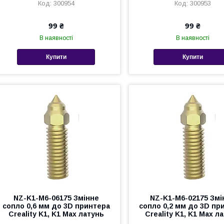
300954
300953
99 ₴
99 ₴
В наявності
В наявності
Купити
Купити
NZ-K1-M6-06175 Змінне
NZ-K1-M6-02175 Змі
сопло 0,6 мм до 3D принтера
сопло 0,2 мм до 3D пр
Creality K1, K1 Max латунь
Creality K1, K1 Max л