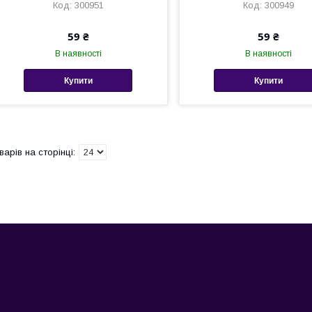
300951
300949
59 ₴
59 ₴
В наявності
В наявності
Купити
Купити