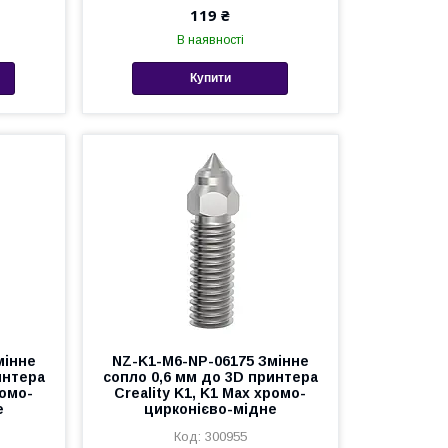
119 ₴
В наявності
Купити
мінне
NZ-K1-M6-NP-06175 Змінне
интера
сопло 0,6 мм до 3D принтера
ромо-
Creality K1, K1 Max хромо-
е
цирконієво-мідне
300955