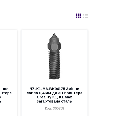
інне
NZ-K1-M6-BK04175 Змінне
интера
сопло 0,4 мм до 3D принтера
x
Creality K1, K1 Max
ь
загартована сталь
300958