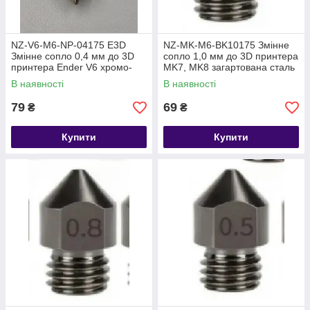
NZ-V6-M6-NP-04175 E3D
NZ-MK-M6-BK10175 Змінне
Змінне сопло 0,4 мм до 3D
сопло 1,0 мм до 3D принтера
принтера Ender V6 хромо-
MK7, MK8 загартована сталь
цирконієво-мідний сплав
В наявності
В наявності
79
69
₴
₴
Купити
Купити