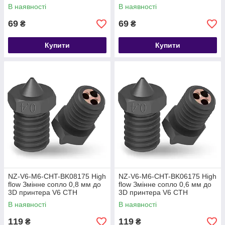
В наявності
В наявності
69
69
₴
₴
Купити
Купити
NZ-V6-M6-CHT-BK08175 High
NZ-V6-M6-CHT-BK06175 High
flow Змінне сопло 0,8 мм до
flow Змінне сопло 0,6 мм до
3D принтера V6 CTH
3D принтера V6 CTH
загартована сталь
загартована сталь
В наявності
В наявності
119
119
₴
₴