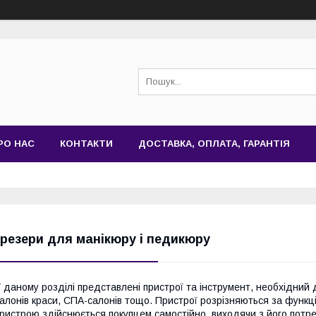
РО НАС
КОНТАКТИ
ДОСТАВКА, ОПЛАТА, ГАРАНТІЯ
резери для манікюру і педикюру
 даному розділі представлені пристрої та інструмент, необхідний
алонів краси, СПА-салонів тощо. Пристрої розрізняються за функц
ристрою здійснюється покупцем самостійно, виходячи з його потре