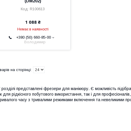
(DM202)
R100613
1 088 ₴
Немає в наявності
+380 (50) 660-85-00
Володимир
 розділі представлені фрезери для манікюру. Є можливість підіб
к для рідкісного побутового використання, так і для професіоналів
ривалого часу з тривалими режимами включення та невеликими пр