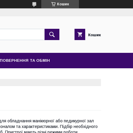
Кошик
Кошик
ПОВЕРНЕННЯ ТА ОБМІН
 для обладнання манікюрної або педикурної зал
іоналом та характеристиками. Підбір необхідного
б. Пристрої мають різні режими роботи,