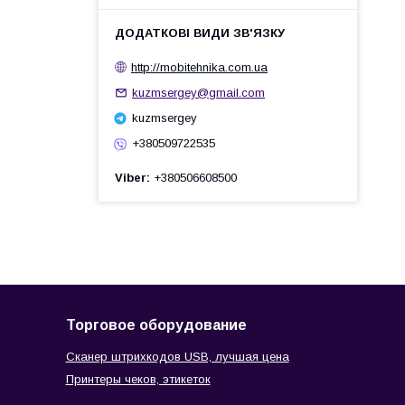
http://mobitehnika.com.ua
kuzmsergey@gmail.com
kuzmsergey
+380509722535
Viber
+380506608500
Торговое оборудование
Сканер штрихкодов USB, лучшая цена
Принтеры чеков, этикеток