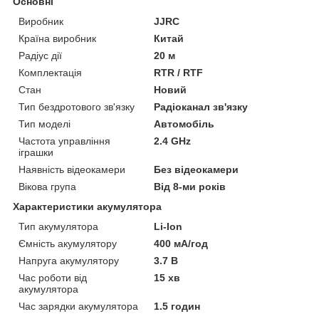
Основні
Виробник
JJRC
Країна виробник
Китай
Радіус дії
20 м
Комплектація
RTR / RTF
Стан
Новий
Тип бездротового зв'язку
Радіоканал зв'язку
Тип моделі
Автомобіль
Частота управління
2.4 GHz
іграшки
Наявність відеокамери
Без відеокамери
Вікова група
Від 8-ми років
Характеристики акумулятора
Тип акумулятора
Li-Ion
Ємність акумулятору
400 мА/год
Напруга акумулятору
3.7 В
Час роботи від
15 хв
акумулятора
Час зарядки акумулятора
1.5 годин