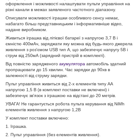
оформлення і можливості налаштувати пульти управління на
різні канали в межах заявленого частотного діапазону.
Описувати можливості іграшки особливого сенсу немає,
набагато більш представницьким і інформативніше відео,
надане виробником.
Живиться іграшка від літієвої батареї з напругою 3,7 В і
ємністю 400мАч, заряджати яку можна від будь-якого джерела
живлення з роз'ємом USB тип А, що забезпечує напругу 5В і
струм від 250мА (зарядний пристрій в комплекті).
Від повністю зарядженого
акумулятора
автомобіль здатний
пропрацювати до 15 хвилин. Час зарядки до 90хв в
залежності від струму зарядки.
Пульт управління живиться від 2-х елементів типу АА
напругою 1,5 В (в комплект поставки не включені) і
забезпечує зв'язок з іграшкою на відстані до 20 метрів.
УВАГА! Не гарантується робота пульта керування від NiMh
елементів живлення з напругою 1,2В
У комплект поставки включено:
1. Іграшка.
2. Пульт управління (без елементів живлення).