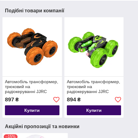
Подібні товари компанії
Автомобіль трансформер,
Автомобіль трансформер,
трюковий на
трюковий на
радіокеруванні JJRC
радіокеруванні JJRC
SY005 Stunt Car жовтий
SY005 Stunt Car зелений
897
894
₴
₴
(JJRC-SY005O)
(JJRC-SY005G)
Купити
Купити
Акційні пропозиції та новинки
–15%