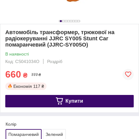
Автомобіль трансформер, трюкової на
радіокеруванні JJRC SY005 Stunt Car
помаранчевий (JJRC-SY005O)
В наявності
Код: CS041034O
Роздріб
660
₴
777 ₴
Економія
117 ₴
Купити
Колір
Помаранчевий
Зелений