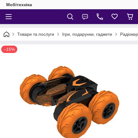
Мобітехніка
Товари та послуги
Ігри, подарунки, гаджети
Радіокер
–15%