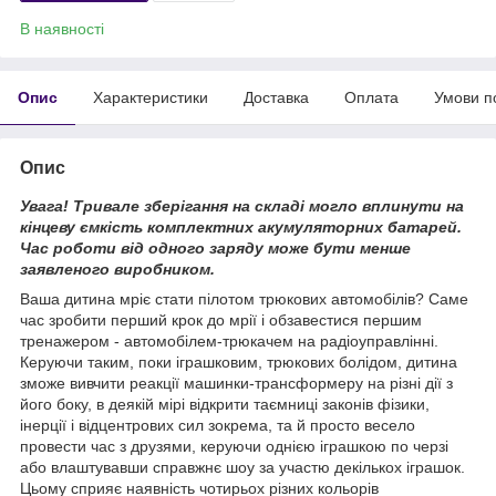
В наявності
Опис
Характеристики
Доставка
Оплата
Умови п
Опис
Увага! Тривале зберігання на складі могло вплинути на
кінцеву ємкість комплектних акумуляторних батарей.
Час роботи від одного заряду може бути менше
заявленого виробником.
Ваша дитина мріє стати пілотом трюкових автомобілів? Саме
час зробити перший крок до мрії і обзавестися першим
тренажером - автомобілем-трюкачем на радіоуправлінні.
Керуючи таким, поки іграшковим, трюкових болідом, дитина
зможе вивчити реакції машинки-трансформеру на різні дії з
його боку, в деякій мірі відкрити таємниці законів фізики,
інерції і відцентрових сил зокрема, та й просто весело
провести час з друзями, керуючи однією іграшкою по черзі
або влаштувавши справжнє шоу за участю декількох іграшок.
Цьому сприяє наявність чотирьох різних кольорів