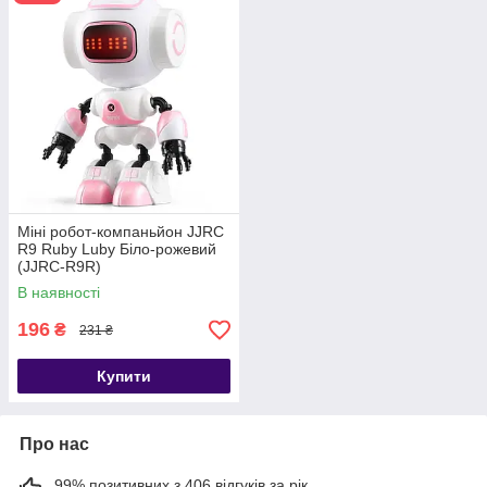
Міні робот-компаньйон JJRC
R9 Ruby Luby Біло-рожевий
(JJRC-R9R)
В наявності
196
₴
231 ₴
Купити
Про нас
99% позитивних з 406 відгуків за рік