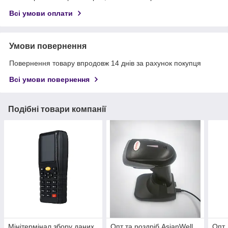
Всі умови оплати
Умови повернення
Повернення товару впродовж 14 днів за рахунок покупця
Всі умови повернення
Подібні товари компанії
Мінітермінал збору даних
Опт та роздріб AsianWell
Опт,