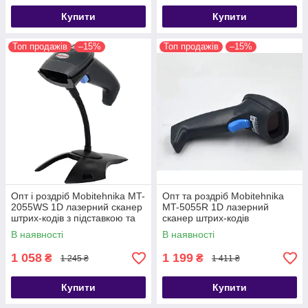
Купити
Купити
Топ продажів
–15%
Топ продажів
–15%
Опт і роздріб Mobitehnika MT-
Опт та роздріб Mobitehnika
2055WS 1D лазерний сканер
MT-5055R 1D лазерний
штрих-кодів з підставкою та
сканер штрих-кодів
датчиком руху дротовий USB
бездротовий 2.4G, USB (MT-
В наявності
В наявності
(AW-2055A)
5055R; AW-5055R)
1 058
1 199
₴
₴
1 245 ₴
1 411 ₴
Купити
Купити