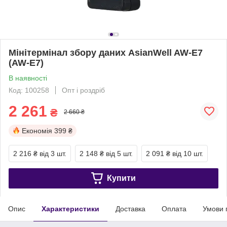
Мінітермінал збору даних AsianWell AW-E7
(AW-E7)
В наявності
Код: 100258
Опт і роздріб
2 261
₴
2 660 ₴
Економія
399 ₴
2 216 ₴
від 3 шт.
2 148 ₴
від 5 шт.
2 091 ₴
від 10 шт.
Купити
Опис
Характеристики
Доставка
Оплата
Умови 