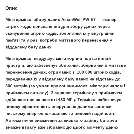
Опис
Мінітермінал збору даних AsianWell AW-E7 — сканер
штрих-кодів призначений для збору даних через
сканування штрих-кодів, зберігання їх у внутрішній
пам'яті та у разі потреби миттєвого перенесення у
віддалену базу даних.
Мінітермінал пердушує мініатюрний портативний
пристрій, що забезпечує збирання, зберігання й миттєве
перенесення даних, отриманих зі 100 000 штрих-кодів, і
передавання їх у віддалену базу даних на відстань до
300 метрів (за умови прямої видимості між терміналом і
приймачем сигналу). З'єднання терміналу з приймачем
здійснюється на частоті 433 МГц. Термінал забезпечує
високу ефективність оперування даними завдяки
низькому енергоспоживанню та високій надійності.
Автоматичне вимкнення за низького заряду батарей
вимкне втрату вже зібраних до цього моменту даних.