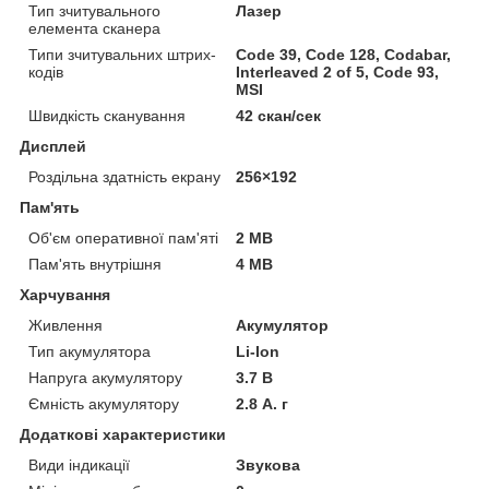
Тип зчитувального
Лазер
елемента сканера
Типи зчитувальних штрих-
Code 39, Code 128, Codabar,
кодів
Interleaved 2 of 5, Code 93,
MSI
Швидкість сканування
42 скан/сек
Дисплей
Роздільна здатність екрану
256×192
Пам'ять
Об'єм оперативної пам'яті
2 MB
Пам'ять внутрішня
4 MB
Харчування
Живлення
Акумулятор
Тип акумулятора
Li-Ion
Напруга акумулятору
3.7 В
Ємність акумулятору
2.8 А. г
Додаткові характеристики
Види індикації
Звукова