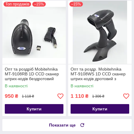
Топ продажів
–15%
–15%
Опт та роздріб Mobitehnika
Опт та роздр. Mobitehnika
MT-9108RB 1D CCD сканер
MT-9108WS 1D CCD сканер
штрих-кодів бездротовий
штрих-кодів дротовий з
2.4G, USB (AW-9108RB)
датчиком руху та стійкою,
В наявності
В наявності
USB (AW-9108A)
950
1 110
₴
₴
1 118 ₴
1 306 ₴
Купити
Купити
Показати ще