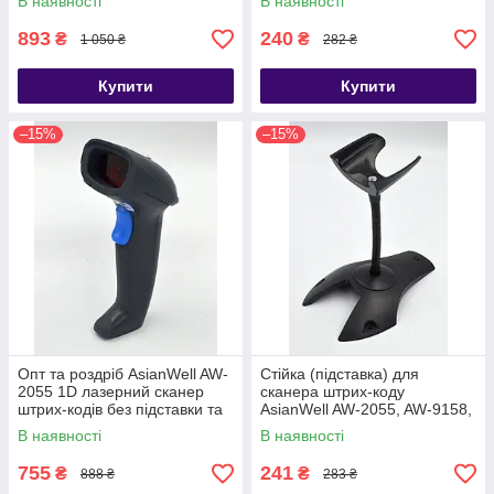
В наявності
В наявності
893
240
₴
₴
1 050 ₴
282 ₴
Купити
Купити
–15%
–15%
Опт та роздріб AsianWell AW-
Стійка (підставка) для
2055 1D лазерний сканер
сканера штрих-коду
штрих-кодів без підставки та
AsianWell AW-2055, AW-9158,
датчика руху дротовий USB
AW-5055R, AW-3800 (AW-
В наявності
В наявності
2055ST)
755
241
₴
₴
888 ₴
283 ₴