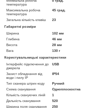
Мінімальна робоча
0 град.
температура
Максимальна робоча
45 град.
температура
Загальна кількість клавіш
23
Габаритні розміри
Ширина
102 мм
Глибина
46 мм
Висота
28 мм
Вага
130 г
Користувальницькі характеристики
Інтерфейс підключення до
USB
джерела
Захист обладнання від
IP54
води і пилу IP
Тип сканера штрих-коду
Ручний
Схема сканування
Одноплоскостна
Кількість скануючих ліній
1
Дальність сканування
520
Ширина поля сканування
250