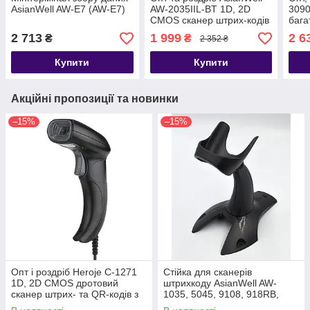
AsianWell AW-E7 (AW-E7)
AW-2035IIL-BT 1D, 2D
309
CMOS сканер штрих-кодів
бага
з п ідставкою бездротовий
штри
2 713
1 999
2 6
₴
₴
2 352 ₴
2.4G + BT, дротовий USB
дрот
Купити
Купити
Акційні пропозиції та новинки
–15%
–15%
Опт і роздріб Heroje C-1271
Стійка для сканерів
1D, 2D CMOS дротовий
штрихкоду AsianWell AW-
сканер штрих- та QR-кодів з
1035, 5045, 9108, 918RB,
датчиком руху, USB
9208RB, AW-U3