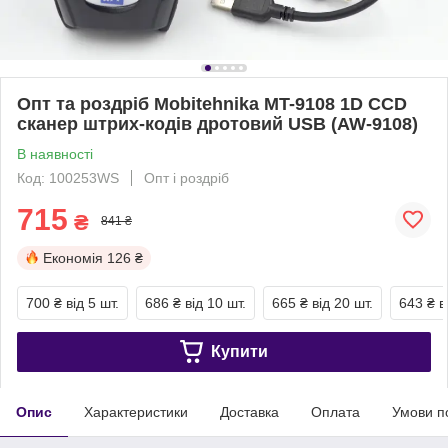
Опт та роздріб Mobitehnika MT-9108 1D CCD
сканер штрих-кодів дротовий USB (AW-9108)
В наявності
Код: 100253WS
Опт і роздріб
715
₴
841 ₴
Економія
126 ₴
700 ₴
від 5 шт.
686 ₴
від 10 шт.
665 ₴
від 20 шт.
643 ₴
в
Купити
Опис
Характеристики
Доставка
Оплата
Умови п