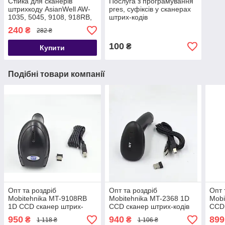
Стійка для сканерів
Послуга з програмування
штрихкоду AsianWell AW-
pres, суфіксів у сканерах
1035, 5045, 9108, 918RB,
штрих-кодів
9208RB, AW-U3
240
₴
282 ₴
100
₴
Купити
Подібні товари компанії
Опт та роздріб
Опт та роздріб
Опт 
Mobitehnika MT-9108RB
Mobitehnika MT-2368 1D
Mobi
1D CCD сканер штрих-
CCD сканер штрих-кодів
CCD 
кодів бездротовий 2.4G,
бездротовий 2.4G
безд
950
940
899
₴
₴
1 118 ₴
1 106 ₴
USB (AW-9108RB)
(дротовий) USB