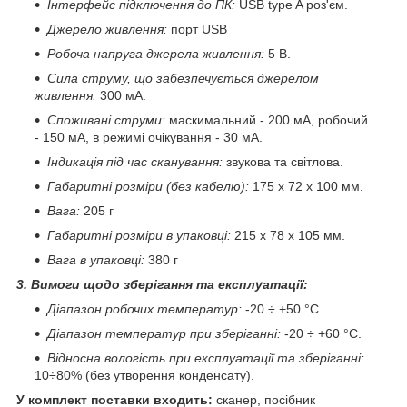
Інтерфейс підключення до ПК:
USB type A роз'єм.
Джерело живлення:
порт USB
Робоча напруга джерела живлення:
5 В.
Сила струму, що забезпечується джерелом
живлення:
300 мА.
Споживані струми:
маскимальний - 200 мА, робочий
- 150 мА, в режимі очікування - 30 мА.
Індикація під час сканування:
звукова та світлова.
Габаритні розміри (без кабелю):
175 х 72 х 100 мм.
Вага:
205 г
Габаритні розміри в упаковці:
215 х 78 х 105 мм.
Вага в упаковці:
380 г
3. Вимоги щодо зберігання та експлуатації:
Діапазон робочих температур:
-20 ÷ +50 °С.
Діапазон температур при зберіганні:
-20 ÷ +60 °С.
Відносна вологість при експлуатації та зберіганні:
10÷80% (без утворення конденсату).
У комплект поставки входить:
сканер, посібник