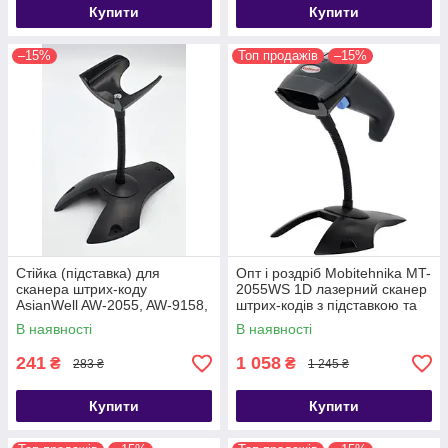
Купити
Купити
–15%
Топ продажів
–15%
Стійка (підставка) для
Опт і роздріб Mobitehnika MT-
сканера штрих-коду
2055WS 1D лазерний сканер
AsianWell AW-2055, AW-9158,
штрих-кодів з підставкою та
AW-5055R, AW-3800 (AW-
датчиком руху дротовий USB
В наявності
В наявності
2055ST)
(AW-2055A)
241
1 058
₴
₴
283 ₴
1 245 ₴
Купити
Купити