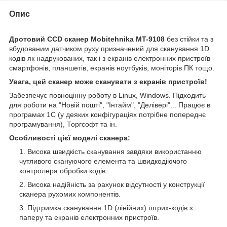
Опис
Дротовий CCD сканер Mobitehnika MT-9108
без стійки та з
вбудованим датчиком руху призначений для сканування 1D
кодів як надрукованих, так і з екранів електронних пристроїв -
смартфонів, планшетів, екранів ноутбуків, моніторів ПК тощо.
Увага, цей сканер може сканувати з екранів пристроїв!
Забезпечує повноцінну роботу в Linux, Windows. Підходить
для роботи на "Новій пошті", "Інтайм", "Делівері"... Працює в
програмах 1С (у деяких конфігураціях потрібне попереднє
програмування), Торгсофт та ін.
Особливості цієї моделі сканера:
Висока швидкість сканування завдяки використанню
чутливого скануючого елемента та швидкодіючого
контролера обробки кодів.
Висока надійність за рахунок відсутності у конструкції
сканера рухомих компонентів.
Підтримка сканування 1D (лінійних) штрих-кодів з
паперу та екранів електронних пристроїв.