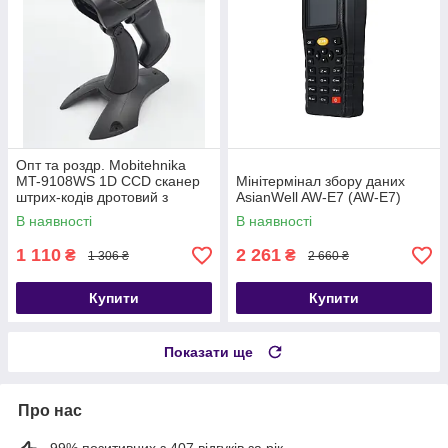
Опт та роздр. Mobitehnika
MT-9108WS 1D CCD сканер
Мінітермінал збору даних
штрих-кодів дротовий з
AsianWell AW-E7 (AW-E7)
датчиком руху та стійкою,
В наявності
В наявності
USB (AW-9108A)
1 110
2 261
₴
₴
1 306 ₴
2 660 ₴
Купити
Купити
Показати ще
Про нас