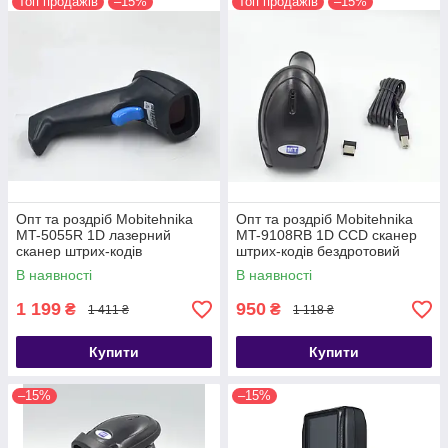
Топ продажів
–15%
Топ продажів
–15%
Опт та роздріб Mobitehnika
Опт та роздріб Mobitehnika
MT-5055R 1D лазерний
MT-9108RB 1D CCD сканер
сканер штрих-кодів
штрих-кодів бездротовий
бездротовий 2.4G, USB (MT-
2.4G, USB (AW-9108RB)
В наявності
В наявності
5055R; AW-5055R)
1 199
950
₴
₴
1 411 ₴
1 118 ₴
Купити
Купити
–15%
–15%