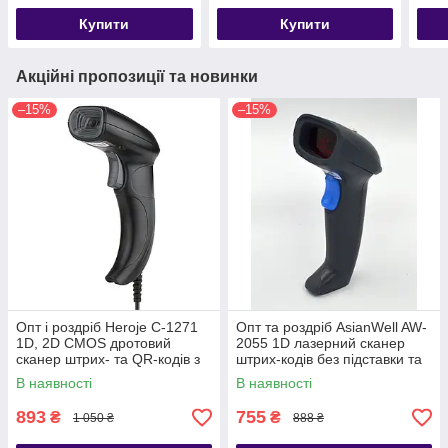
Купити
Купити
Акційні пропозиції та новинки
–15%
–15%
Опт і роздріб Heroje C-1271
Опт та роздріб AsianWell AW-
1D, 2D CMOS дротовий
2055 1D лазерний сканер
сканер штрих- та QR-кодів з
штрих-кодів без підставки та
датчиком руху, USB
датчика руху дротовий USB
В наявності
В наявності
893
755
₴
₴
1 050 ₴
888 ₴