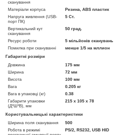
сканування
Матеріали корпуса
Резина, ABS пластик
Напруга живлення (USB-
5 Ст.
порт ПК)
Вертикальний кут
50 град.
сканування
Ресурс роботи
5 мільйонів сканувань
Помилка при скануванні
менше 1/5 на мллион
Габаритні розміри
Довжина
175 мм
Ширина
72 мм
Висота
100 мм
Вага
0.205 кг
Вага в упаковці (кг)
0.38
Габарити упаковки
215 х 105 х 78
(Д*Ш*В), мм
Користувальницькі характеристики
Ширина поля сканування
500
Робота в режимі
PS/2, RS232, USB HID
програмної емуляції порту