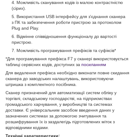
Можливість сканування кодів із малою контрастністю
(сірих).
Використання USB інтерфейсу для з'єднання сканера
з ПК та забезпечення роботи пристрою за протоколом
Plug and Play.
Відмінне співвідношення функціоналу до вартості
пристрою.
Можливість програмування префіксів та суфіксів*
*Для програмування префікса F7 у сканері використовується
таблиці сервісних кодів, доступних за
посиланням
Для видалення префікса необхідно виконати повне скидання
сканера до заводських налаштувань, використовуючи
штришка з комплектного посібника.
Сканер призначений для автоматизації систем обліку у
торгівлі, складському господарстві, на підприємствах
громадського харчування, у виробництві та системах
доставки. Є універсальним засобом введення даних у
зазначених системах за допомогою зчитування та
розшифрування їх із заздалегідь підготовлених міток з
відповідними кодами.
Технічні хараткеристики: