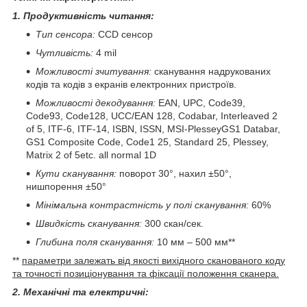
1. Продуктивність читання:
Тип сенсора:
CCD сенсор
Чутливість:
4 mil
Можливості зчитування:
сканування надрукованих
кодів та кодів з екранів електронних пристроїв.
Можливості декодування:
EAN, UPC, Code39,
Code93, Code128, UCC/EAN 128, Codabar, Interleaved 2
of 5, ITF-6, ITF-14, ISBN, ISSN, MSI-PlesseyGS1 Databar,
GS1 Composite Code, Code1 25, Standard 25, Plessey,
Matrix 2 of 5etc. all normal 1D
Кути сканування:
поворот 30°, нахил ±50°,
нишпорення ±50°
Мінімальна контрастність у полі сканування:
60%
Швидкість сканування:
300 скан/сек.
Глибина поля сканування:
10 мм – 500 мм**
**
параметри залежать від якості вихідного сканованого коду
та точності позиціонування та фіксації положення сканера.
2. Механічні та електричні: