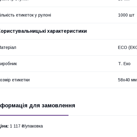
ількість етикеток у рулоні
1000 шт
Користувальницькі характеристики
атеріал
ECO (ЕК
иробник
Т. Еко
озмір етикетки
58x40 мм
нформація для замовлення
іна:
1 117 ₴/упаковка