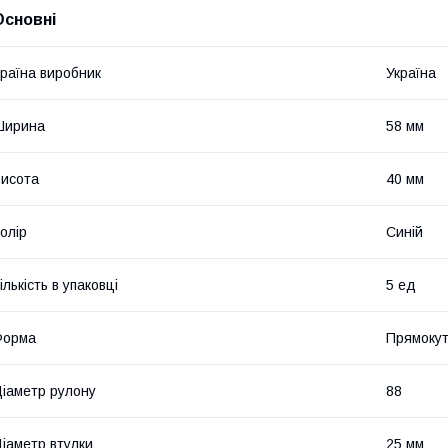
Основні
раїна виробник
Україна
Ширина
58 мм
исота
40 мм
олір
Синій
ількість в упаковці
5 ед
Форма
Прямоку
іаметр рулону
88
іаметр втулки
25 мм