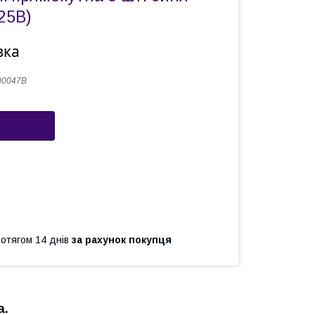
25B)
вка
00047B
ротягом 14 днів
за рахунок покупця
а.