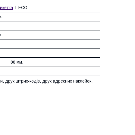
икетка
T-ECO
м.
.
в
 мм.
и, друк штрих-кодів, друк адресних наклейок.