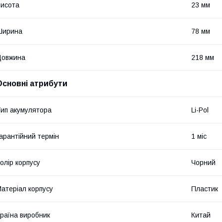
исота
23 мм
Ширина
78 мм
Довжина
218 мм
Основні атрибути
ип акумулятора
Li-Pol
арантійний термін
1 міс
олір корпусу
Чорний
атеріал корпусу
Пластик
раїна виробник
Китай