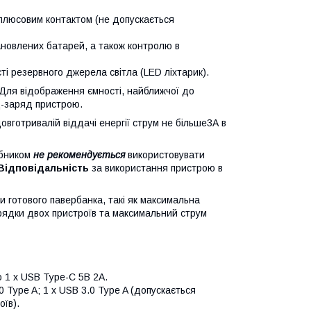
плюсовим контактом (не допускається
ановлених батарей, а також контролю в
і резервного джерела світла (LED ліхтарик).
 Для відображення ємності, найближчої до
д-заряд пристрою.
вготривалій віддачі енергії струм не більше3А в
обником
не рекомендується
використовувати
Відповідальність
за використання пристрою в
и готового павербанка, такі як максимальна
рядки двох пристроїв та максимальний струм
 1 х
USB Type-С 5В 2А.
0 Type A; 1 x USB 3.0 Type A (допускається
їв).