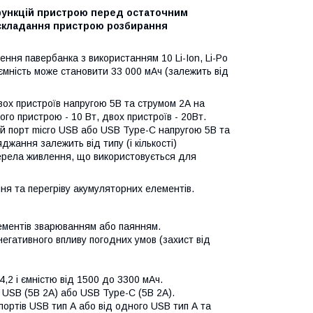
функцій пристрою перед остаточним
 складання пристрою розбирання
ння павербанка з використанням 10 Li-Ion, Li-Po
ємність може становити 33 000 мАч (залежить від
ох пристроїв напругою 5В та струмом 2А на
го пристрою - 10 Вт, двох пристроїв - 20Вт.
ий порт micro USB або USB Type-C напругою 5В та
жання залежить від типу (і кількості)
жерела живлення, що використовується для
ня та перегріву акумуляторних елементів.
лементів зварюванням або паянням.
 негативного впливу погодних умов (захист від
,2 і ємністю від 1500 до 3300 мАч.
 USB (5В 2А) або USB Type-C (5В 2А).
ортів USB тип А або від одного USB тип А та