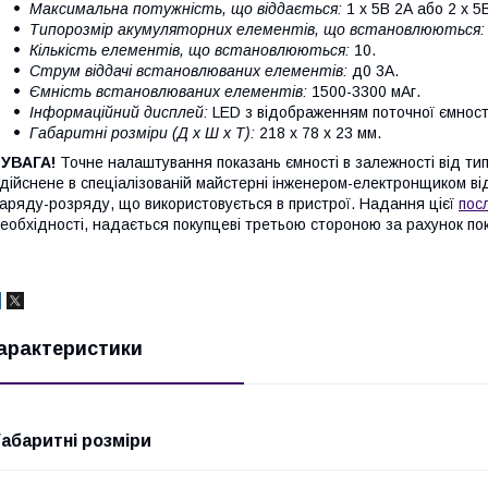
Максимальна потужність, що віддається:
1 х 5В 2А або 2 х 5
Типорозмір акумуляторних елементів, що встановлюються:
Кількість елементів, що встановлюються:
10.
Струм віддачі встановлюваних елементів:
д0 3А.
Ємність встановлюваних елементів:
1500-3300 мАг.
Інформаційний дисплей:
LED з відображенням поточної ємності
Габаритні розміри (Д х Ш х Т):
218 х 78 х 23 мм.
 УВАГА!
Точне налаштування показань ємності в залежності від тип
дійснене в спеціалізованій майстерні інженером-електронщиком ві
аряду-розряду, що використовується в пристрої. Надання цієї
пос
еобхідності, надається покупцеві третьою стороною за рахунок по
арактеристики
Габаритні розміри