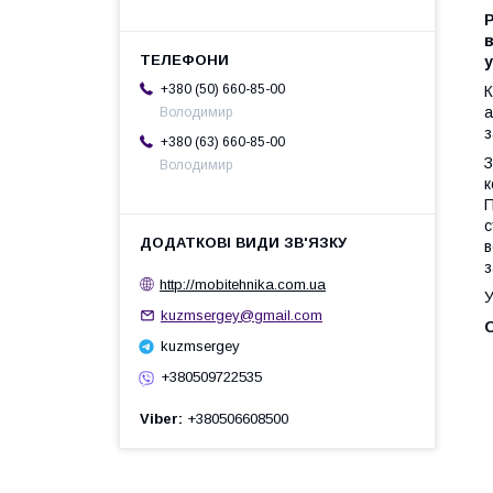
+380 (50) 660-85-00
а
Володимир
з
+380 (63) 660-85-00
З
Володимир
к
П
с
в
з
http://mobitehnika.com.ua
У
kuzmsergey@gmail.com
kuzmsergey
+380509722535
Viber
+380506608500