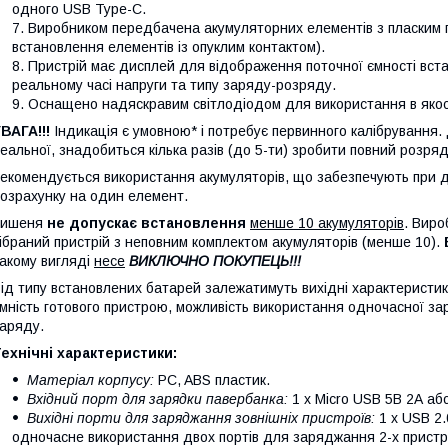
одного USB Type-C.
Виробником передбачена акумуляторних елементів з пласким 
встановлення елементів із опуклим контактом).
Пристрій має дисплей для відображення поточної ємності вст
реальному часі напруги та типу заряду-розряду.
Оснащено надяскравим світлодіодом для використання в якост
ВАГА!!!
Індикація є умовною* і потребує первинного калібрування.
еальної, знадобиться кілька разів (до 5-ти) зробити повний розря
екомендується використання акумуляторів, що забезпечують при до
озрахунку на один елемент.
Кишеня
не допускає встановлення
менше 10 акумуляторів
. Вир
ібраний пристрій з неповним комплектом акумуляторів (менше 10).
акому вигляді
несе
ВИКЛЮЧНО ПОКУПЕЦЬ!!!
ід типу встановлених батарей залежатимуть вихідні характеристик
мність готового пристрою, можливість використання одночасної за
аряду.
ехнічні характеристики:
Матеріал корпусу:
PC, ABS пластик.
Вхідний порт для зарядки павербанка:
1 х Micro USB 5В 2А або
Вихідні порти для заряджання зовнішніх пристроїв:
1 х USB 2.
одночасне використання двох портів для заряджання 2-х пристро