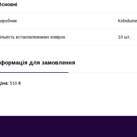
Основні
иробник
Kebidume
ількість встановлюваних комірок
10 шт.
нформація для замовлення
іна:
510 ₴