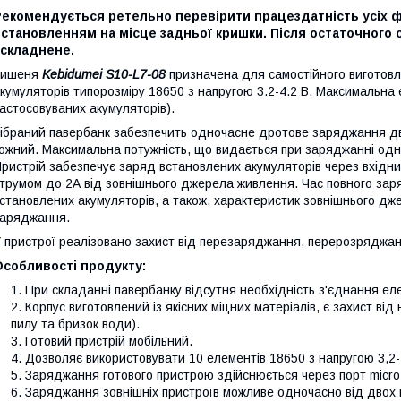
Рекомендується ретельно перевірити працездатність усіх 
встановленням на місце задньої кришки. Після остаточного
ускладнене.
Кишеня
Kebidumei S10-L7-08
призначена для самостійного виготовле
кумуляторів типорозміру 18650 з напругою 3.2-4.2 В. Максимальна 
астосовуваних акумуляторів).
ібраний павербанк забезпечить одночасне дротове заряджання дв
ожний. Максимальна потужність, що видається при заряджанні одно
ристрій забезпечує заряд встановлених акумуляторів через вхідн
трумом до 2А від зовнішнього джерела живлення. Час повного заряд
становлених акумуляторів, а також, характеристик зовнішнього д
аряджання.
 пристрої реалізовано захист від перезаряджання, перерозряджан
Особливості продукту:
При складанні павербанку відсутня необхідність з'єднання е
Корпус виготовлений із якісних міцних матеріалів, є захист від
пилу та бризок води).
Готовий пристрій мобільний.
Дозволяє використовувати 10 елементів 18650 з напругою 3,2-4
Заряджання готового пристрою здійснюється через порт micro
Заряджання зовнішніх пристроїв можливе одночасно від двох п