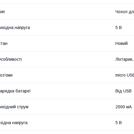
ип
Чохол дл
ихідна напруга
5 В
Стан
Новий
собливості
Ліхтарик
оз'єми
micro US
арядка батареї
Від USB
ихідний струм
2000 мА
хідна напруга
5 В