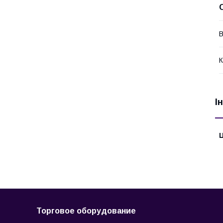
В
К
І
Ц
Торговое оборудование