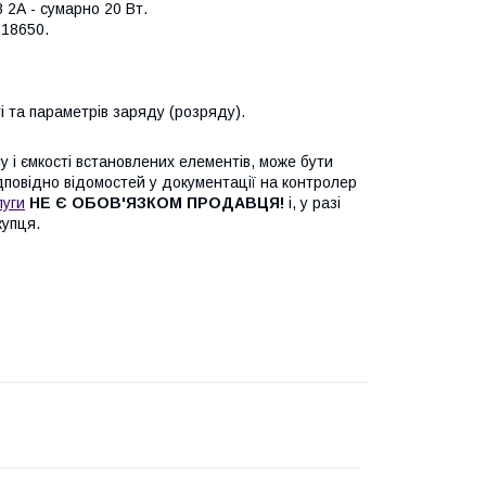
В 2А - сумарно 20 Вт.
18650.
 та параметрів заряду (розряду).
у і ємкості встановлених елементів, може бути
дповідно відомостей у документації на контролер
луги
НЕ Є ОБОВ'ЯЗКОМ ПРОДАВЦЯ!
і, у разі
купця.