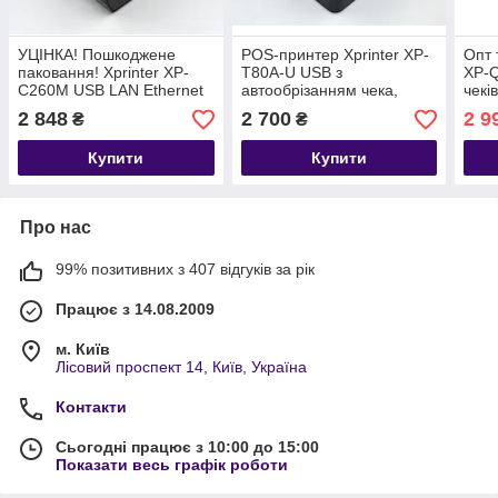
УЦІНКА! Пошкоджене
POS-принтер Xprinter XP-
Опт 
паковання! Xprinter XP-
T80A-U USB з
XP-Q
C260M USB LAN Ethernet
автообрізанням чека,
чекі
принтер чеків з
чорний (XP-T80A-U)
чека
2 848
2 700
2 9
₴
₴
автообрізанням
чор
термопринтер 80мм
Купити
Купити
чорний синій
Про нас
99% позитивних з 407 відгуків за рік
Працює з 14.08.2009
м. Київ
Лісовий проспект 14, Київ, Україна
Контакти
Сьогодні працює з 10:00 до 15:00
Показати весь графік роботи