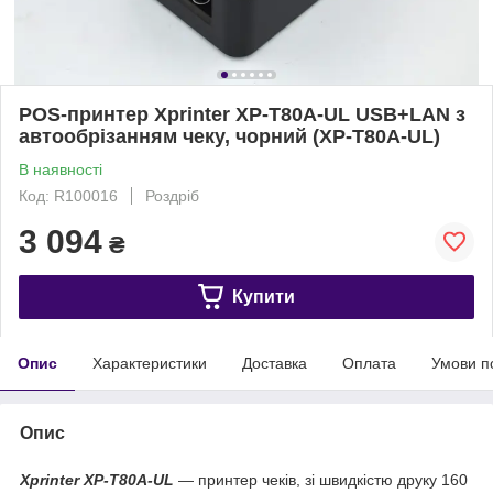
POS-принтер Xprinter XP-T80A-UL USB+LAN з
автообрізанням чеку, чорний (XP-T80A-UL)
В наявності
Код: R100016
Роздріб
3 094
₴
Купити
Опис
Характеристики
Доставка
Оплата
Умови п
Опис
Xprinter XP-T80A-UL
― принтер чеків, зі швидкістю друку 160