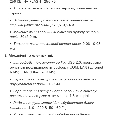
256 КБ, NV FLASH - 256 КБ
Тип основи-носія:
паперова термочутлива чекова
стрічка.
Підтримуваний розмір встановлюваної чекової
стрічки (максимальний):
79,5±0,5 мм
Максимальний зовнішній діаметр рулону основи-
носія:
80±2,0 мм
Товщина встановлюваної основи-носія:
0,06 - 0,08
мм
2. Механічні та електричні:
Інтерфейс підключення до ПК:
USB 2,0; програмна
емуляція послідовного інтерфейсу COM
, LAN (Ethernet
RJ45)
, LAN (Ethernet RJ45)
.
Гарантований ресурс напрацювання на відмову
друкувальної головки:
150 км
Гарантований ресурс напрацювання на відмову
автоматичного різака:
не менше 1,5 млн різів.
Робоча напруга мережі для вбудованого блоку
живлення:
110 - 220 В; 50 - 60 Гц
Характеристики виходу вбудованого блоку