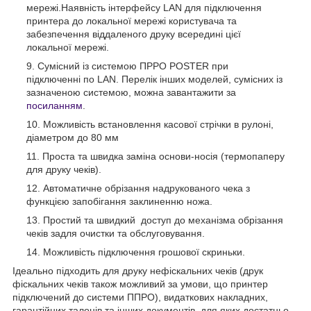
мережі.Наявність інтерфейсу LAN для підключення
принтера до локальної мережі користувача та
забезпечення віддаленого друку всередині цієї
локальної мережі.
Сумісний із системою ПРРО POSTER при
підключенні по LAN. Перелік інших моделей, сумісних із
зазначеною системою, можна завантажити за
посиланням
.
Можливість встановлення касової стрічки в рулоні,
діаметром до 80 мм
Проста та швидка заміна основи-носія (термопаперу
для друку чеків).
Автоматичне обрізання надрукованого чека з
функцією запобігання заклиненню ножа.
Простий та швидкий доступ до механізма обрізання
чеків задля очистки та обслуговування.
Можливість підключення грошової скриньки.
Ідеально підходить для друку нефіскальних чеків (друк
фіскальних чеків також можливий за умови, що принтер
підключений до системи ППРО), видаткових накладних,
гарантійних талонів та інших документів, для яких достатньо