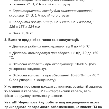
живлення:
24 В; 2 А постійного струму
Характеристики виходу для живлення грошової
скриньки:
24 В; 1 А постійного струму
Габаритні розміри (ширина х глибина х висота):
125 х 158 х 124 мм
Вага:
0,76 кг
3. Вимоги щодо зберігання та експлуатації:
Діапазон робочих температур:
від 0 до +45 °С.
Діапазон температур при зберіганні:
від -10 до +60
°С.
Відносна вологість при експлуатації:
10-80 % (без
утворення конденсату).
Відносна вологість при зберіганні:
10-90 % (при 40 °
С без утворення конденсату).
У комплект поставки входить:
принтер, зовнішній адаптер
живлення із к
абелем
, USB-інтерфейсний кабель, вал-
фіксатор рулону, комплект упаковки.
Увага!!! Через постійну роботу над покращенням якості
прикладного програмного забезпечення, комплект ПЗ на