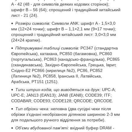
A - 42 (48 - для символів деяких кодових сторінок);
шрифт B – 56 (64); спрощений і традиційний китайський
лист - 21 (24).
Розміри символів:
Символи ANK: шрифт A - 1,5×3,0
мм (12×24 точки); шрифт B – 1,1×2,1 мм (9×17 точки);
спрощений і традиційний китайський лист: 3,0×3,0 мм
(24×24 крапки).
Підтримувані таблиці символів:
PC347 (стандартна
Європейська), катакана, PC850 (багамовна), PC860
(португальська), PC863 (канадсько-французька), PC865
(скандинавська), Західно-Європейська, Грецька, Іврит,
Східно-Е2 PC866 (кирилиця №2), РС86, PC852
(Латиниця №2), PC858, Іранська II, Латвійська,
Арабська, PT151 (1251).
Типи штрих-кодів, що виводяться на друк:
UPC-A;
UPC-E; JAN13 (EAN13); JAN8 (EAN8); CODE39; ITF;
CODABAR; CODE93; CODE128
; QRCODE
; QRCODE
.
Тип обрізки чека:
неповна (два сусідні чеки після
обрізки з'єднані необрізаною ділянкою шириною 2-3 мм
для подальшого ручного відділення за потреби).
Об'єми вбудованої пам'яті:
вхідний буфер DRAM -