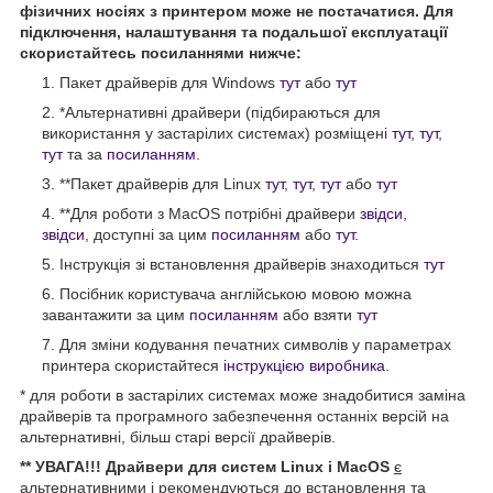
фізичних носіях з принтером може не постачатися. Для
підключення, налаштування та подальшої експлуатації
скористайтесь посиланнями нижче:
Пакет драйверів для Windows
тут
або
тут
*Альтернативні драйвери (підбираються для
використання у застарілих системах) розміщені
тут
,
тут
,
тут
та за
посиланням
.
**Пакет драйверів для Linux
тут
,
тут
,
тут
або
тут
**Для роботи з MacOS потрібні драйвери
звідси
,
звідси
, доступні за цим
посиланням
або
тут
.
Інструкція зі встановлення драйверів знаходиться
тут
Посібник користувача англійською мовою можна
завантажити за цим
посиланням
або взяти
тут
Для зміни кодування печатних символів у параметрах
принтера скористайтеся
інструкцією виробника
.
* для роботи в застарілих системах може знадобитися заміна
драйверів та програмного забезпечення останніх версій на
альтернативні, більш старі версії драйверів.
** УВАГА!!! Драйвери для систем Linux і MacOS
є
альтернативними і рекомендуються до встановлення та