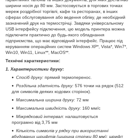
ширини носія до 80 мм. Застосовується в торгових точках
мереж роздрібної торгівлі, кафе та ресторанах, в інших
сферах обслуговування або ведення обліку, де необхідний
зазначений друк на термострічці. Завдяки універсальному
USB інтерфейсу підключення, цю модель принтера можна
підключити практично до будь-якого обладнання
підприємства, що має відповідний інтерфейс. Працює під
керуванням операційних систем Windows XP*, Vista*, Win7*,
Win10, Win11, Linux**, MacOS**.
Технічні хараткеристики:
1. Характеристики друку:
Спосіб друку:
прямий термоперенос.
Роздільна здатність друку:
576 точки на рядок (512
для символів деяких кодових сторінок).
Максимальна ширина друку:
72 мм
Максимальна швидкість друку:
160 мм/с
Міжрядковий інтервал:
налаштовується
програмно від 3,75 мм
Кількість символів у рядку при використанні
вбудованих шрифтів (ширина стрічки 80 мм):
шрифт