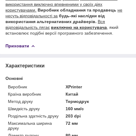
використання виключно впевненими у своїх діях
користувачами.
Виробник обладнання та продавець
не
несуть відповідальності за
будь-які наслідки від
використання альтернативних драйверів.
Вся
відповідальність лягає
виключно на користувача
, який
встановлює подібні версії програмного забезпечення.
Приховати
Характеристики
Основні
Виробник
XPrinter
Країна виробник
Китай
Метод друку
Термодрук
Швидкість друку
160 мм/с
Роздільна здатність друку
203 dpi
Максимальна ширина
72 мм
друку
Діаметр рулону
80 мм