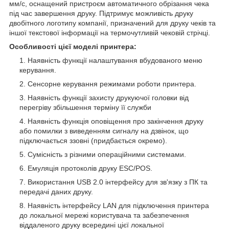
мм/с, оснащений пристроєм автоматичного обрізання чека
під час завершення друку. Підтримує можливість друку
двобітного логотипу компанії, призначений для друку чеків та
іншої текстової інформації на термочутливій чековій стрічці.
Особливості цієї моделі принтера:
Наявність функції налаштування вбудованого меню
керування.
Сенсорне керування режимами роботи принтера.
Наявність функції захисту друкуючої головки від
перегріву збільшення терміну її служби
Наявність функція оповіщення про закінчення друку
або помилки з виведенням сигналу на дзвінок, що
підключається ззовні (придбається окремо).
Сумісність з різними операційними системами.
Емуляція протоколів друку ESC/POS.
Використання USB 2.0 інтерфейсу для зв'язку з ПК та
передачі даних друку.
Наявність інтерфейсу LAN для підключення принтера
до локальної мережі користувача та забезпечення
віддаленого друку всередині цієї локальної