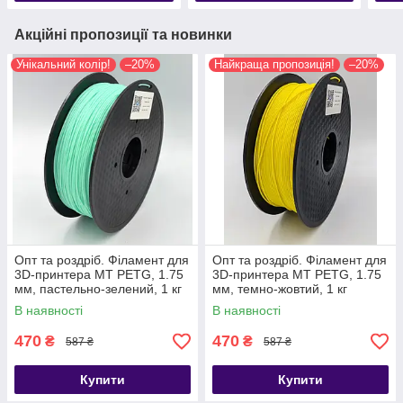
Акційні пропозиції та новинки
Унікальний колір!
–20%
Найкраща пропозиція!
–20%
Опт та роздріб. Філамент для
Опт та роздріб. Філамент для
3D-принтера MT PETG, 1.75
3D-принтера MT PETG, 1.75
мм, пастельно-зелений, 1 кг
мм, темно-жовтий, 1 кг
(3DMT-PETG1.75-01-PG)
(3DMT-PETG1.75-01-DY)
В наявності
В наявності
470
470
₴
₴
587 ₴
587 ₴
Купити
Купити