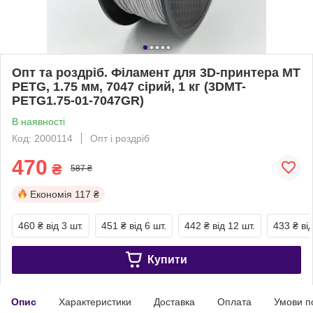
Опт та роздріб. Філамент для 3D-принтера MT
PETG, 1.75 мм, 7047 сірий, 1 кг (3DMT-
PETG1.75-01-7047GR)
В наявності
Код: 2000114
Опт і роздріб
470
₴
587 ₴
Економія
117 ₴
460 ₴
від 3 шт.
451 ₴
від 6 шт.
442 ₴
від 12 шт.
433 ₴
ві
Купити
Опис
Характеристики
Доставка
Оплата
Умови п