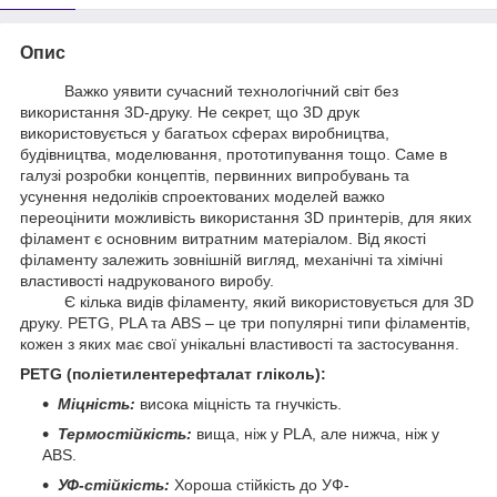
Опис
Важко уявити сучасний технологічний світ без
використання 3D-друку. Не секрет, що 3D друк
використовується у багатьох сферах виробництва,
будівництва, моделювання, прототипування тощо. Саме в
галузі розробки концептів, первинних випробувань та
усунення недоліків спроектованих моделей важко
переоцінити можливість використання 3D принтерів, для яких
філамент є основним витратним матеріалом. Від якості
філаменту залежить зовнішній вигляд, механічні та хімічні
властивості надрукованого виробу.
Є кілька видів філаменту, який використовується для 3D
друку. PETG, PLA та ABS – це три популярні типи філаментів,
кожен з яких має свої унікальні властивості та застосування.
PETG (поліетилентерефталат гліколь):
Міцність:
висока міцність та гнучкість.
Термостійкість:
вища, ніж у PLA, але нижча, ніж у
ABS.
УФ-стійкість:
Хороша стійкість до УФ-