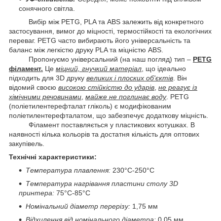
сонячного світла.
Вибір між PETG, PLA та ABS залежить від конкретного
застосування, вимог до міцності, термостійкості та екологічних
переваг. PETG часто вибирають його універсальність та
баланс між легкістю друку PLA та міцністю ABS.
Пропонуємо універсальний (на наш погляд) тип –
PETG
філамент.
Це
міцний, гнучкий матеріал
, що ідеально
підходить для 3D друку
великих і плоских об'єктів
. Він
відомий своєю
високою стійкістю до ударів
,
не реагує із
хімічними речовинами
,
майже не поглинає воду
. PETG
(поліетилентерефталат гліколь) є модифікованим
поліетилентерефталатом, що забезпечує додаткову міцність.
Філамент поставляється у пластикових котушках. В
наявності кілька кольорів та достатня кількість для оптових
закупівель.
Технічні характеристики:
Температура плавлення:
230°С-250°С
Температура нагрівання пластини столу 3D
принтера:
75°С-85°С
Номінальний діаметр перерізу:
1,75 мм
Відхилення від номінального діаметра:
0,05 мм