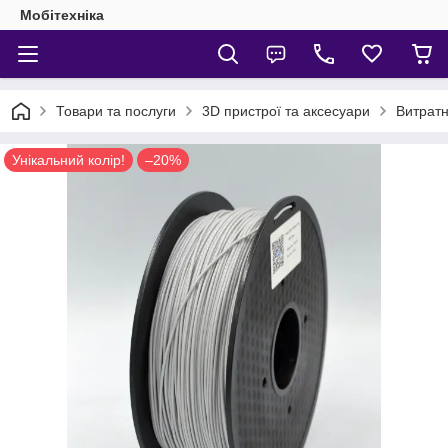
Мобітехніка
Товари та послуги
3D пристрої та аксесуари
Витратн
Унікальний колір!
–20%