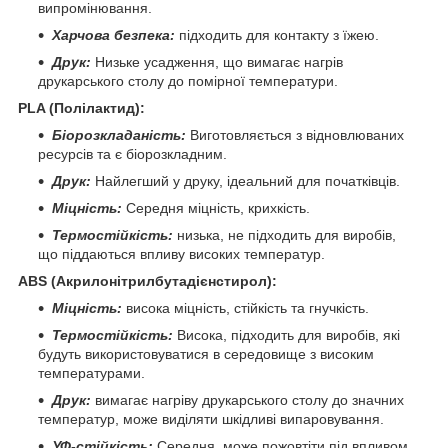
випромінювання.
Харчова безпека:
підходить для контакту з їжею.
Друк:
Низьке усадження, що вимагає нагрів
друкарського столу до помірної температури.
PLA (Полілактид):
Біорозкладаність:
Виготовляється з відновлюваних
ресурсів та є біорозкладним.
Друк:
Найлегший у друку, ідеальний для початківців.
Міцність:
Середня міцність, крихкість.
Термостійкість:
низька, не підходить для виробів,
що піддаються впливу високих температур.
ABS (Акрилонітрилбутадієнстирол):
Міцність:
висока міцність, стійкість та гнучкість.
Термостійкість:
Висока, підходить для виробів, які
будуть використовуватися в середовище з високим
температурами.
Друк:
вимагає нагріву друкарського столу до значних
температур, може виділяти шкідливі випаровування.
УФ-стійкість:
Середня, може пожовтіти під впливом