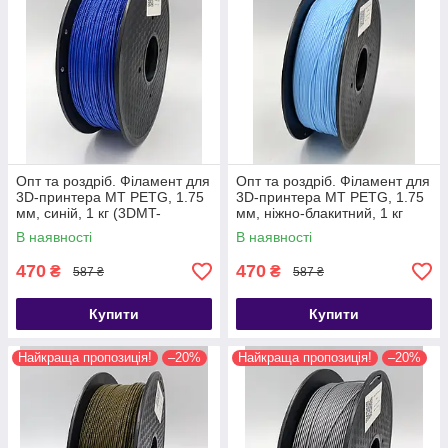
Опт та роздріб. Філамент для
Опт та роздріб. Філамент для
3D-принтера MT PETG, 1.75
3D-принтера MT PETG, 1.75
мм, синій, 1 кг (3DMT-
мм, ніжно-блакитний, 1 кг
PETG1.75-01-BL)
(3DMT-PETG1.75-01-BBL)
В наявності
В наявності
470
470
₴
₴
587 ₴
587 ₴
Купити
Купити
Найкраща пропозиція!
–20%
Найкраща пропозиція!
–20%