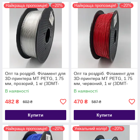
Найкраща пропозиція!
–20%
Найкраща пропозиція!
–20%
Опт та роздріб. Філамент для
Опт та роздріб. Філамент для
3D-принтера MT PETG, 1.75
3D-принтера MT PETG, 1.75
мм, прозорий, 1 кг (3DMT-
мм, червоний, 1 кг (3DMT-
PETG1.75-01-NT)
PETG1.75-01-R)
В наявності
В наявності
482
470
₴
₴
602 ₴
587 ₴
Купити
Купити
Найкраща пропозиція!
–20%
Унікальний колір!
–20%