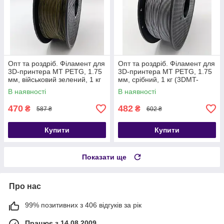
Опт та роздріб. Філамент для
Опт та роздріб. Філамент для
3D-принтера MT PETG, 1.75
3D-принтера MT PETG, 1.75
мм, військовий зелений, 1 кг
мм, срібний, 1 кг (3DMT-
(3DMT-PETG1.75-01-MG)
PETG1.75-01-S)
В наявності
В наявності
470
482
₴
₴
587 ₴
602 ₴
Купити
Купити
Показати ще
Про нас
99% позитивних з 406 відгуків за рік
Працює з 14.08.2009