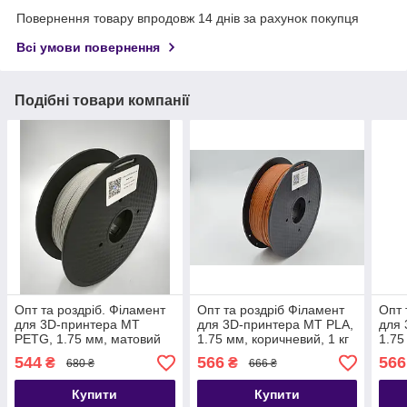
Повернення товару впродовж 14 днів за рахунок покупця
Всі умови повернення
Подібні товари компанії
Опт та роздріб. Філамент
Опт та роздріб Філамент
Опт 
для 3D-принтера MT
для 3D-принтера MT PLA,
для 
PETG, 1.75 мм, матовий
1.75 мм, коричневий, 1 кг
1.75
сірий, 1 кг (3DMT-
(3DMT-PLA1.75-01-BR)
кг (
544
566
566
₴
₴
680 ₴
666 ₴
PETG1.75-01-MGR)
Купити
Купити