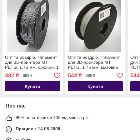
Опт та роздріб. Філамент
Опт та роздріб. Філамент
Опт 
для 3D-принтера MT
для 3D-принтера MT
для 
PETG, 1.75 мм, срібний, 1
PETG, 1.75 мм, матовий
PETG
кг (3DMT-PETG1.75-01-S)
сірий, 1 кг (3DMT-
біли
482
544
544
₴
₴
602 ₴
680 ₴
PETG1.75-01-MGR)
PET
Купити
Купити
Про нас
99% позитивних з 406 відгуків за рік
Працює з 14.08.2009