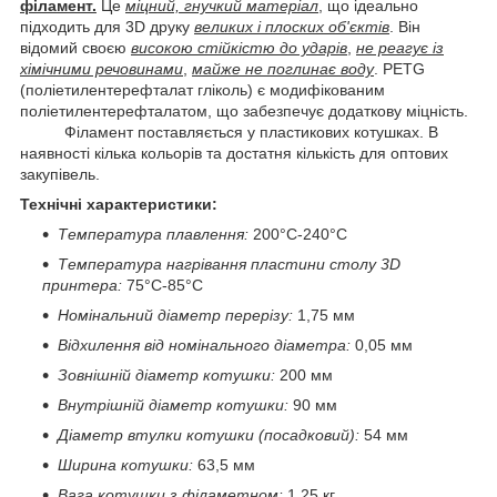
філамент.
Це
міцний, гнучкий матеріал
, що ідеально
підходить для 3D друку
великих і плоских об'єктів
. Він
відомий своєю
високою стійкістю до ударів
,
не реагує із
хімічними речовинами
,
майже не поглинає воду
. PETG
(поліетилентерефталат гліколь) є модифікованим
поліетилентерефталатом, що забезпечує додаткову міцність.
Філамент поставляється у пластикових котушках. В
наявності кілька кольорів та достатня кількість для оптових
закупівель.
Технічні характеристики:
Температура плавлення:
200°С-240°С
Температура нагрівання пластини столу 3D
принтера:
75°С-85°С
Номінальний діаметр перерізу:
1,75 мм
Відхилення від номінального діаметра:
0,05 мм
Зовнішній діаметр котушки:
200 мм
Внутрішній діаметр котушки:
90 мм
Діаметр втулки котушки (посадковий):
54 мм
Ширина котушки:
63,5 мм
Вага котушки з філаметном:
1,25 кг