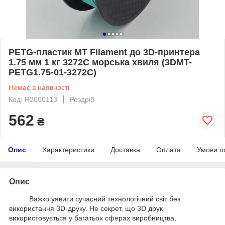
PETG-пластик MT Filament до 3D-принтера
1.75 мм 1 кг 3272C морська хвиля (3DMT-
PETG1.75-01-3272С)
Немає в наявності
Код: R2000113
Роздріб
562
₴
Опис
Характеристики
Доставка
Оплата
Умови п
Опис
Важко уявити сучасний технологічний світ без
використання 3D-друку. Не секрет, що 3D друк
використовується у багатьох сферах виробництва,