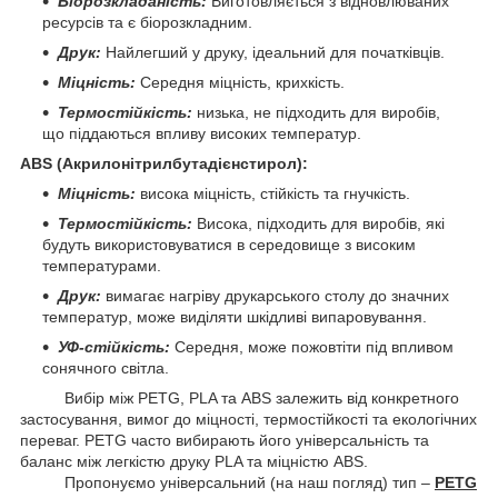
Біорозкладаність:
Виготовляється з відновлюваних
ресурсів та є біорозкладним.
Друк:
Найлегший у друку, ідеальний для початківців.
Міцність:
Середня міцність, крихкість.
Термостійкість:
низька, не підходить для виробів,
що піддаються впливу високих температур.
ABS (Акрилонітрилбутадієнстирол):
Міцність:
висока міцність, стійкість та гнучкість.
Термостійкість:
Висока, підходить для виробів, які
будуть використовуватися в середовище з високим
температурами.
Друк:
вимагає нагріву друкарського столу до значних
температур, може виділяти шкідливі випаровування.
УФ-стійкість:
Середня, може пожовтіти під впливом
сонячного світла.
Вибір між PETG, PLA та ABS залежить від конкретного
застосування, вимог до міцності, термостійкості та екологічних
переваг. PETG часто вибирають його універсальність та
баланс між легкістю друку PLA та міцністю ABS.
Пропонуємо універсальний (на наш погляд) тип –
PETG