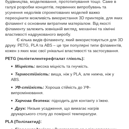
будівництва, моделювання, прототипування тощо. Саме в
галузі розробки концептів, первинних випробувань та
усунення недоліків спроектованих моделей важко
переоцінити можливість використання 3D принтерів, для яких
філамент є основним витратним матеріалом. Від якості
філаменту залежить зовнішній вигляд, механічні та хімічні
властивості надрукованого виробу.
Є кілька видів філаменту, який використовується для 3D
друку. PETG, PLA та ABS – це три популярні типи філаментів,
кожен з яких має свої унікальні властивості та застосування.
PETG (поліетилентерефталат гліколь):
Міцність:
висока міцність та гнучкість.
Термостійкість:
вища, ніж у PLA, але нижча, ніж у
ABS.
УФ-стійкість:
Хороша стійкість до УФ-
випромінювання.
Харчова безпека:
підходить для контакту з їжею.
Друк:
Низьке усадження, що вимагає нагрів
друкарського столу до помірної температури.
PLA (Полілактид):