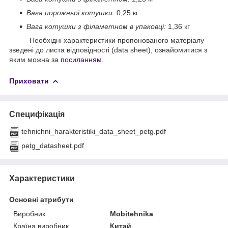
Вага порожньої котушки:
0,25 кг
Вага котушки з філаметном в упаковці:
1,36 кг
Необхідні характеристики пропонованого матеріалу
зведені до листа відповідності (data sheet), ознайомитися з
яким можна за
посиланням
.
Приховати
Специфікація
tehnichni_harakteristiki_data_sheet_petg.pdf
petg_datasheet.pdf
Характеристики
Основні атрибути
Виробник
Mobitehnika
Країна виробник
Китай