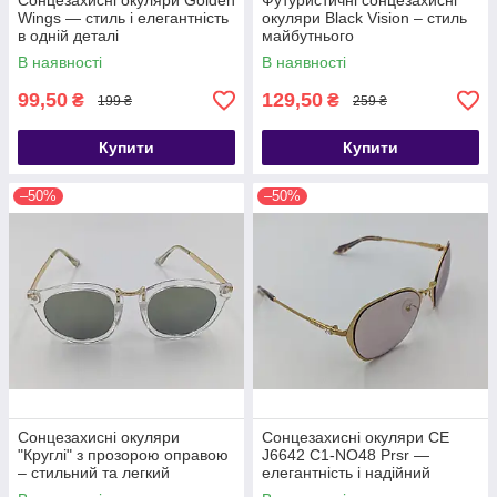
Сонцезахисні окуляри Golden
Футуристичні сонцезахисні
Wings — стиль і елегантність
окуляри Black Vision – стиль
в одній деталі
майбутнього
В наявності
В наявності
99,50
129,50
₴
₴
199 ₴
259 ₴
Купити
Купити
–50%
–50%
Сонцезахисні окуляри
Сонцезахисні окуляри CE
"Круглі" з прозорою оправою
J6642 C1-NO48 Prsr —
– стильний та легкий
елегантність і надійний
аксесуар для сучасного
захист