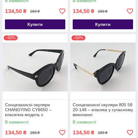
В наявності
В наявності
образу.
134,50
134,50
₴
₴
269 ₴
269 ₴
Купити
Купити
–50%
–50%
Сонцезахисні окуляри
Сонцезахисні окуляри 805 58
CHANGYING CY8650 –
20-148 – класика у сучасному
класична модель з
виконанні
акцентними деталями
В наявності
В наявності
134,50
134,50
₴
₴
269 ₴
269 ₴