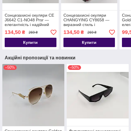
Сонцезахисні окуляри CE
Сонцезахисні окуляри
Сонц
J6642 C1-NO48 Prsr —
CHANGYING CY8658 —
Gold
елегантність і надійний
виразний стиль і
елег
захист
максимальний захист від
дета
134,50
134,50
99,
₴
₴
269 ₴
269 ₴
сонця
Купити
Купити
Акційні пропозиції та новинки
–50%
–50%