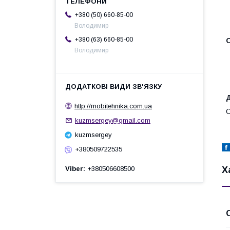
+380 (50) 660-85-00
Володимир
+380 (63) 660-85-00
О
Володимир
Д
http://mobitehnika.com.ua
О
kuzmsergey@gmail.com
kuzmsergey
+380509722535
Х
Viber
+380506608500