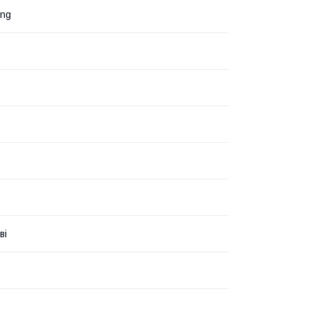
eng
ві