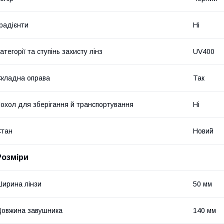
радієнти
Ні
атегорії та ступінь захисту лінз
UV400
кладна оправа
Так
охол для зберігання й транспортування
Ні
Стан
Новий
Розміри
ирина лінзи
50 мм
овжина завушника
140 мм