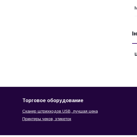
М
І
Ц
Торговое оборудование
Сканер штрихкодов USB, лучшая цена
Принтеры чеков, этикеток