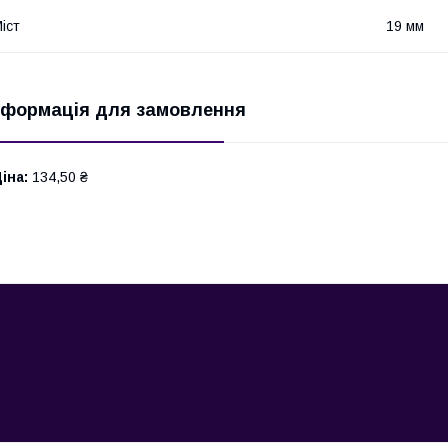
іст
19 мм
нформація для замовлення
іна:
134,50 ₴