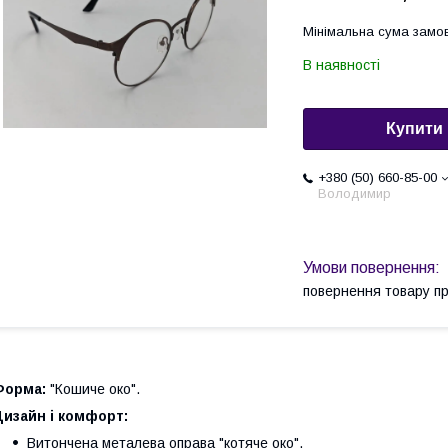
Мінімальна сума замов
В наявності
Купити
+380 (50) 660-85-00
Володимир
повернення товару п
Форма:
"Кошиче око".
изайн і комфорт:
Витончена металева оправа "котяче око".