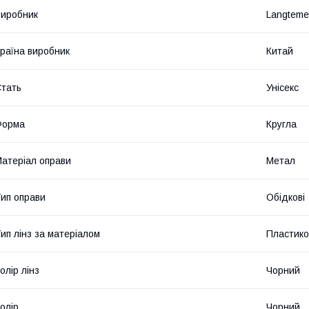
иробник
Langtem
раїна виробник
Китай
тать
Унісекс
Форма
Кругла
атеріал оправи
Метал
ип оправи
Обідкові
ип лінз за матеріалом
Пластико
олір лінз
Чорний
олір
Чорний