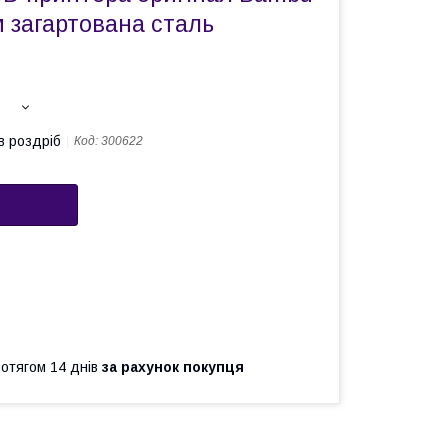
м загартована сталь
в роздріб
Код:
300622
ротягом 14 днів
за рахунок покупця