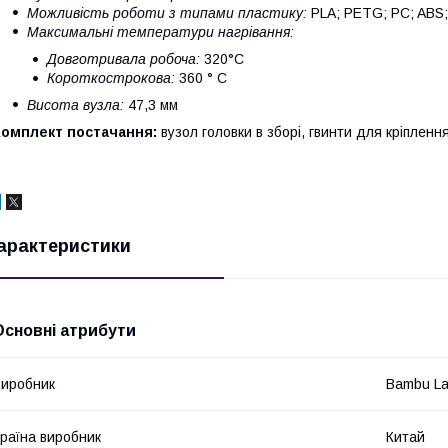
Можливість роботи з типами пластику:
PLA; PETG; PC; ABS;
Максимальні температури нагрівання:
Довготривала робоча:
320°С
Короткострокова:
360 ° С
Висота вузла:
47,3 мм
Комплект постачання:
вузол головки в зборі, гвинти для кріпленн
арактеристики
Основні атрибути
иробник
Bambu L
раїна виробник
Китай