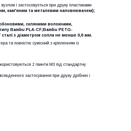
вузлом і застосовується при друку пластиками
яним, кам'яним та металевим наповнювачем);
арбоновими, скляними волокнами,
типу Bambu PLA-CF;Bambu PETG-
сталі з діаметром сопла не менше 0,6 мм.
ра та повністю сумісний з кріпленням із
икористовуються 2 гвинти М3 під стандартну
овсякденного застосування при друку дрібних і