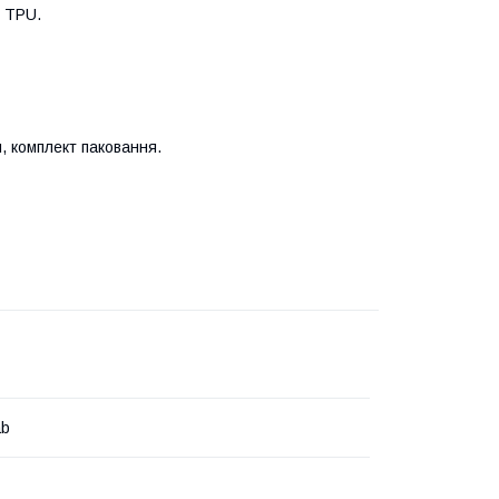
 TPU.
я, комплект паковання.
ab