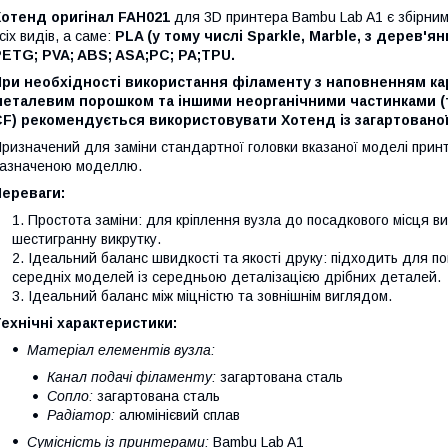
Хотенд оригінал
FAH021
для 3D принтера Bambu Lab A1 є збірним 
сіх видів, а саме:
PLA (у тому числі Sparkle, Marble, з дерев'
ETG; PVA; ABS; ASA;PC; PA;TPU.
При необхідності використання філаменту з наповненням к
металевим порошком та іншими неорганічними частинками (
CF)
рекомендується використовувати Хотенд із загартованої 
ризначений для заміни стандартної головки вказаної моделі принте
азначеною моделлю.
Переваги:
Простота заміни: для кріплення вузла до посадкового місця в
шестигранну викрутку.
Ідеальний баланс швидкості та якості друку: підходить для п
середніх моделей із середньою деталізацією дрібних деталей.
Ідеальний баланс між міцністю та зовнішнім виглядом.
ехнічні характеристики:
Матеріал елементів вузла:
Канал подачі філаменту:
загартована сталь
Сопло:
загартована сталь
Радіатор:
алюмінієвий сплав
Сумісність із принтерами:
Bambu Lab A1