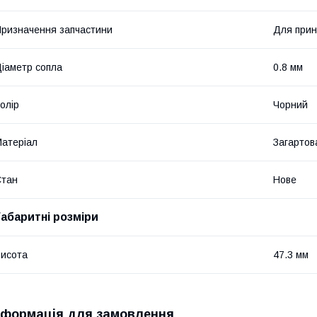
ризначення запчастини
Для прин
іаметр сопла
0.8 мм
олір
Чорний
атеріал
Загартов
Стан
Нове
Габаритні розміри
исота
47.3 мм
нформація для замовлення