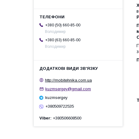
в
P
+380 (50) 660-85-00
Володимир
+380 (63) 660-85-00
П
Володимир
з
http://mobitehnika.com.ua
kuzmsergey@gmail.com
kuzmsergey
Т
+380509722535
Viber
+380506608500