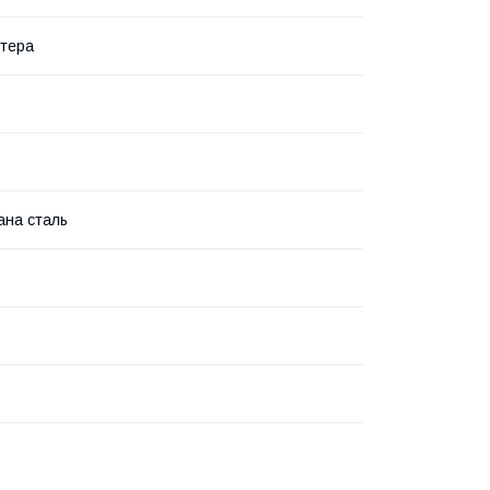
тера
ана сталь