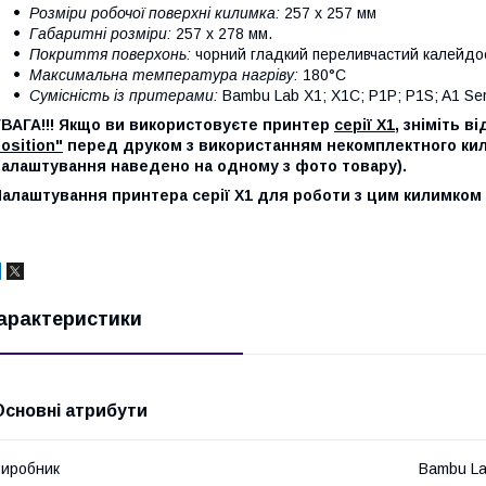
Розміри робочої поверхні килимка:
257 х 257 мм
Габаритні розміри:
257 х 278 мм.
Покриття поверхонь:
чорний гладкий переливчастий калейдо
Максимальна температура нагріву:
180°С
Сумісність із притерами:
Bambu Lab X1; X1C; P1P; P1S; A1 Ser
УВАГА!!! Якщо ви використовуєте принтер
серії X1
, зніміть в
osition"
перед друком з використанням некомплектного кил
налаштування наведено на одному з фото товару).
Налаштування принтера серії X1 для роботи з цим килимко
арактеристики
Основні атрибути
иробник
Bambu L