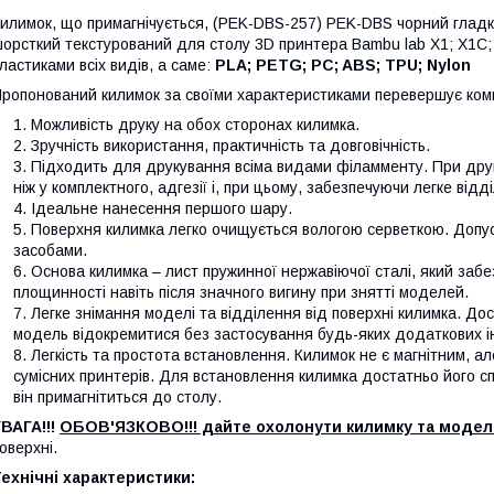
илимок, що примагнічується, (PEK-DBS-257) PEK-DBS чорний гладк
орсткий текстурований для столу 3D принтера Bambu lab X1; X1C; 
ластиками всіх видів, а саме:
PLA; PETG; PC; ABS; TPU; Nylon
ропонований килимок за своїми характеристиками перевершує компл
Можливість друку на обох сторонах килимка.
Зручність використання, практичність та довговічність.
Підходить для друкування всіма видами філамменту. При друк
ніж у комплектного, адгезії і, при цьому, забезпечуючи легке відд
Ідеальне нанесення першого шару.
Поверхня килимка легко очищується вологою серветкою. Доп
засобами.
Основа килимка – лист пружинної нержавіючої сталі, який заб
площинності навіть після значного вигину при знятті моделей.
Легке знімання моделі та відділення від поверхні килимка. Дос
модель відокремитися без застосування будь-яких додаткових і
Легкість та простота встановлення. Килимок не є магнітним, ал
сумісних принтерів. Для встановлення килимка достатньо його сп
він примагнітиться до столу.
ВАГА!!!
ОБОВ'ЯЗКОВО!!! дайте охолонути килимку та модел
оверхні.
ехнічні характеристики: