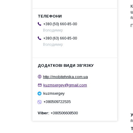
К
ш
п
+380 (50) 660-85-00
П
Володимир
+380 (63) 660-85-00
Володимир
http://mobitehnika.com.ua
kuzmsergey@gmail.com
kuzmsergey
+380509722535
Viber
+380506608500
У
п
Т