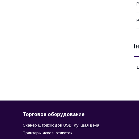
Р
Р
І
Ц
Торговое оборудование
Сканер штрихкодов USB, лучшая цена
Принтеры чеков, этикеток