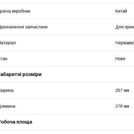
раїна виробник
Китай
ризначення запчастини
Для прин
атеріал
Нержавію
Стан
Нове
Габаритні розміри
Ширина
257 мм
Довжина
278 мм
Робоча площа