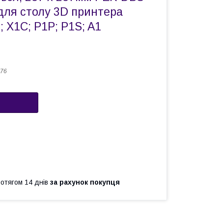
 для столу 3D принтера
; X1C; P1P; P1S; A1
76
ротягом 14 днів
за рахунок покупця