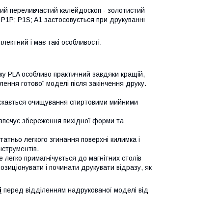
ий переливчастий калейдоскоп - золотистий
P1P; P1S; A1 застосовується при друкуванні
ектний і має такі особливості:
у PLA особливо практичний завдяки кращій,
ілення готової моделі після закінчення друку.
ускається очищування спиртовими мийними
езпечує збереження вихідної форми та
татньо легкого згинання поверхні килимка і
нструментів.
е легко примагнічується до магнітних столів
озиціонувати і починати друкувати відразу, як
і
перед відділенням надрукованої моделі від