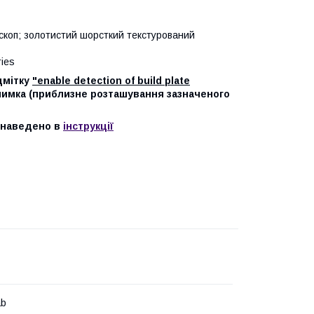
скоп;
золотистий шорсткий текстурований
ies
ідмітку
"enable detection of build plate
имка (приблизне розташування зазначеного
м наведено в
інструкції
ab