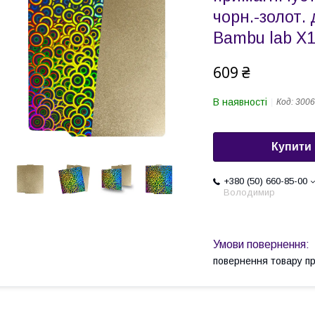
чорн.-золот.
Bambu lab X1
609 ₴
В наявності
Код:
3006
Купити
+380 (50) 660-85-00
Володимир
повернення товару п