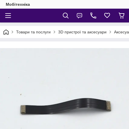
Мобітехніка
Товари та послуги
3D пристрої та аксесуари
Аксесуа