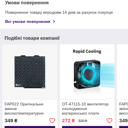
Умови повернення
Повернення товару впродовж 14 днів за рахунок покупця
Всі умови повернення
Подібні товари компанії
FAP022 Оригінальне
OT-47115-10 вентилятор
FAP0
змінне
охолодження
змін
високотемпературне
материнської плати
висо
покриття Diamond на
5V0.05A до принтерів
покр
349
272
349
₴
₴
320 ₴
клейкій основі до
Bambu Lab P1, X1
осно
пластини принтерів
прин