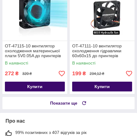
OT-47115-10 вентилятор
OT-47111-10 вентилятор
охолодження материнської
охолодження гідравлики
плати 5V0.05A до принтерів
60х60х15 до принтерів
Bambu Lab P1, X1
Creality K1, K1 Max
В наявності
В наявності
272
199
₴
₴
320 ₴
234,12 ₴
Купити
Купити
Показати ще
Про нас
99% позитивних з 407 відгуків за рік