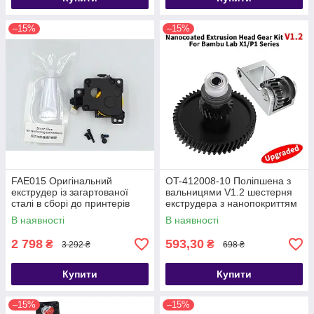
–15%
–15%
FAE015 Оригінальний
OT-412008-10 Поліпшена з
екструдер із загартованої
вальницями V1.2 шестерня
сталі в сборі до принтерів
екструдера з нанопокриттям
Bambu Lab X1
в зборі до принтерів Bambu
В наявності
В наявності
Lab X1, P1 аналог FAE015
2 798
593,30
₴
₴
3 292 ₴
698 ₴
Купити
Купити
–15%
–15%