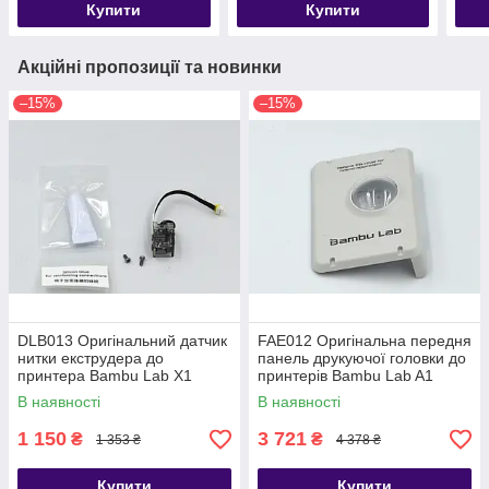
Купити
Купити
Bambu lab A1 mini
mini
Акційні пропозиції та новинки
–15%
–15%
DLB013 Оригінальний датчик
FAE012 Оригінальна передня
нитки екструдера до
панель друкуючої головки до
принтера Bambu Lab X1
принтерів Bambu Lab A1
series
В наявності
В наявності
1 150
3 721
₴
₴
1 353 ₴
4 378 ₴
Купити
Купити