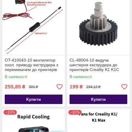
OT-410043-10 вентилятор
CL-48004-10 ведуча
охол. приводу екструдера з
шестерня екструдера до
перемикачем до принтерів
принтерів Creality K1 K1C
Bambu Lab A1, A1 mini
K1Max
В наявності
В наявності
255,85
199
₴
₴
301 ₴
234,12 ₴
Купити
Купити
–15%
–15%