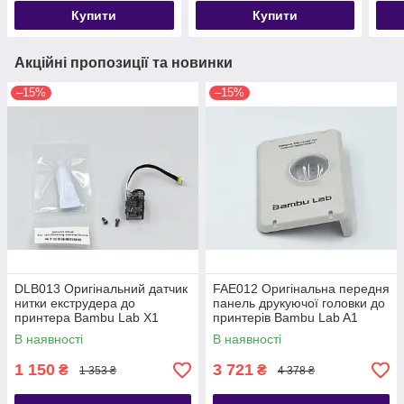
пластини принтерів
Купити
Купити
Bambu lab A1 mini
Акційні пропозиції та новинки
–15%
–15%
DLB013 Оригінальний датчик
FAE012 Оригінальна передня
нитки екструдера до
панель друкуючої головки до
принтера Bambu Lab X1
принтерів Bambu Lab A1
series
В наявності
В наявності
1 150
3 721
₴
₴
1 353 ₴
4 378 ₴