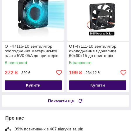
OT-47115-10 вентилятор
OT-47111-10 вентилятор
охолодження материнської
охолодження гідравлики
плати 5V0.05A до принтерів
60х60х15 до принтерів
Bambu Lab P1, X1
Creality K1, K1 Max
В наявності
В наявності
272
199
₴
₴
320 ₴
234,12 ₴
Купити
Купити
Показати ще
Про нас
99% позитивних з 407 відгуків за рік