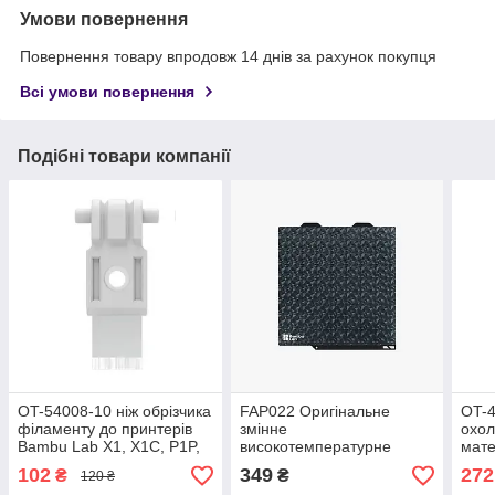
Умови повернення
Повернення товару впродовж 14 днів за рахунок покупця
Всі умови повернення
Подібні товари компанії
OT-54008-10 ніж обрізчика
FAP022 Оригінальне
OT-4
філаменту до принтерів
змінне
охо
Bambu Lab X1, X1C, P1P,
високотемпературне
мате
P1S, A1, A1 mini
покриття Diamond на
5V0.
102
349
272
₴
₴
120 ₴
клейкій основі до
Bamb