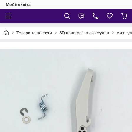
Мобітехніка
Товари та послуги
3D пристрої та аксесуари
Аксесуа