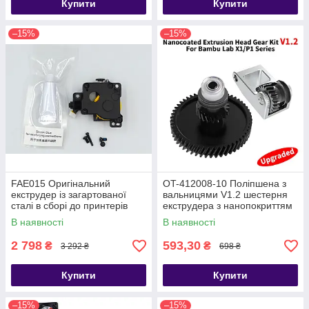
Купити
Купити
–15%
–15%
FAE015 Оригінальний
OT-412008-10 Поліпшена з
екструдер із загартованої
вальницями V1.2 шестерня
сталі в сборі до принтерів
екструдера з нанопокриттям
Bambu Lab X1
в зборі до принтерів Bambu
В наявності
В наявності
Lab X1, P1 аналог FAE015
2 798
593,30
₴
₴
3 292 ₴
698 ₴
Купити
Купити
–15%
–15%