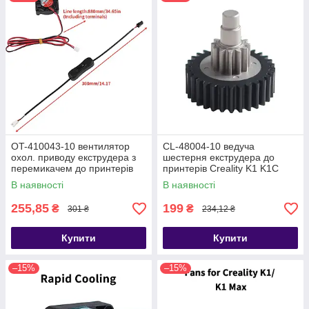
OT-410043-10 вентилятор
CL-48004-10 ведуча
охол. приводу екструдера з
шестерня екструдера до
перемикачем до принтерів
принтерів Creality K1 K1C
Bambu Lab A1, A1 mini
K1Max
В наявності
В наявності
255,85
199
₴
₴
301 ₴
234,12 ₴
Купити
Купити
–15%
–15%