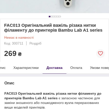
FAC013 Оригінальний важіль різака нитки
філаменту до принтерів Bambu Lab A1 series
Немає в наявності
Код: 300711
Роздріб
269
₴
пис
Характеристики
Доставка
Оплата
Умови пове
Опис
FAC013 Оригінальний важіль різака нитки філаменту до
принтерів Bambu Lab A1 series
є запасною частиною для
заміни зношеного або пошкодженого вузла перерахованих
вище моделей принтерів.