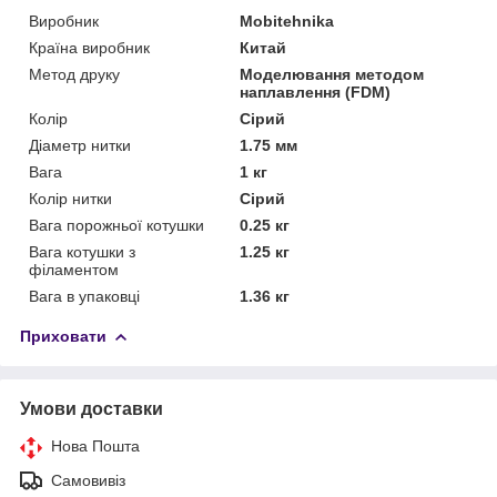
Виробник
Mobitehnika
Країна виробник
Китай
Метод друку
Моделювання методом
наплавлення (FDM)
Колір
Сірий
Діаметр нитки
1.75 мм
Вага
1 кг
Колір нитки
Сірий
Вага порожньої котушки
0.25 кг
Вага котушки з
1.25 кг
філаментом
Вага в упаковці
1.36 кг
Приховати
Умови доставки
Нова Пошта
Самовивіз