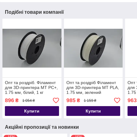
Подібні товари компанії
Опт та роздріб. Філамент
Опт та роздріб Філамент
Опт 
для 3D-принтера MT PC+,
для 3D-принтера MT PLA,
для
1.75 мм, білий, 1 кг
1.75 мм, зелений
1.75 
(3DMT-PC+1.75-01-GR)
люмінісцентний, 1 кг
(3DM
896
985
963
₴
₴
1 054 ₴
1 159 ₴
(3DMT-PLA1.75-01-GG)
Купити
Купити
Акційні пропозиції та новинки