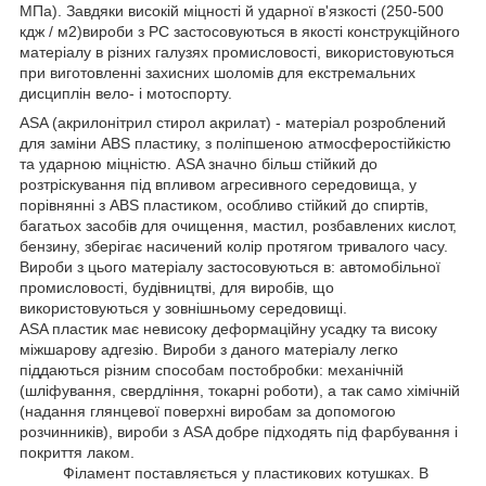
МПа). Завдяки високій міцності й ударної в'язкості (250-500
кдж / м2)вироби з PC застосовуються в якості конструкційного
матеріалу в різних галузях промисловості, використовуються
при виготовленні захисних шоломів для екстремальних
дисциплін вело- і мотоспорту.
ASA (акрилонітрил стирол акрилат) - матеріал розроблений
для заміни ABS пластику, з поліпшеною атмосферостійкістю
та ударною міцністю. ASA значно більш стійкий до
розтріскування під впливом агресивного середовища, у
порівнянні з ABS пластиком, особливо стійкий до спиртів,
багатьох засобів для очищення, мастил, розбавлених кислот,
бензину, зберігає насичений колір протягом тривалого часу.
Вироби з цього матеріалу застосовуються в: автомобільної
промисловості, будівництві, для виробів, що
використовуються у зовнішньому середовищі.
ASA пластик має невисоку деформаційну усадку та високу
міжшарову адгезію. Вироби з даного матеріалу легко
піддаються різним способам постобробки: механічній
(шліфування, свердління, токарні роботи), а так само хімічній
(надання глянцевої поверхні виробам за допомогою
розчинників), вироби з ASA добре підходять під фарбування і
покриття лаком.
Філамент поставляється у пластикових котушках. В