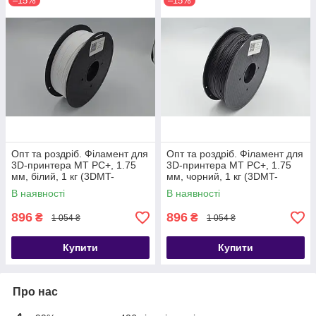
–15%
–15%
Опт та роздріб. Філамент для
Опт та роздріб. Філамент для
3D-принтера MT PC+, 1.75
3D-принтера MT PC+, 1.75
мм, білий, 1 кг (3DMT-
мм, чорний, 1 кг (3DMT-
PC+1.75-01-GR)
PC+1.75-01-B)
В наявності
В наявності
896
896
₴
₴
1 054 ₴
1 054 ₴
Купити
Купити
Про нас