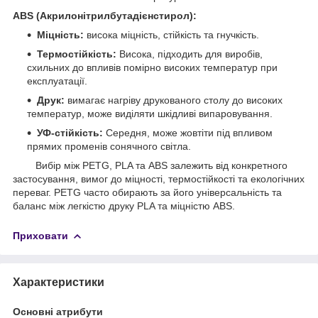
ABS (Акрилонітрилбутадієнстирол):
Міцність:
висока міцність, стійкість та гнучкість.
Термостійкість:
Висока, підходить для виробів,
схильних до впливів помірно високих температур при
експлуатації.
Друк:
вимагає нагріву друкованого столу до високих
температур, може виділяти шкідливі випаровування.
УФ-стійкість:
Середня, може жовтіти під впливом
прямих променів сонячного світла.
Вибір між PETG, PLA та ABS залежить від конкретного
застосування, вимог до міцності, термостійкості та екологічних
переваг. PETG часто обирають за його універсальність та
баланс між легкістю друку PLA та міцністю ABS.
Приховати
Характеристики
Основні атрибути