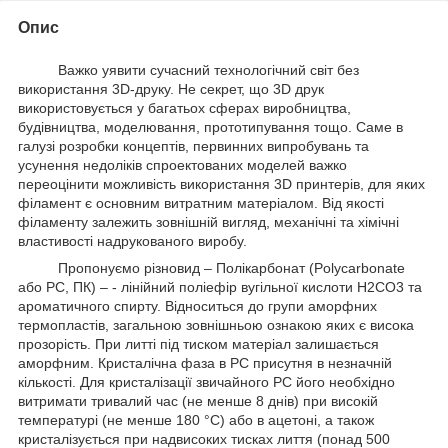
Опис
Важко уявити сучасний технологічний світ без
використання 3D-друку. Не секрет, що 3D друк
використовується у багатьох сферах виробництва,
будівництва, моделювання, прототипування тощо. Саме в
галузі розробки концептів, первинних випробувань та
усунення недоліків спроектованих моделей важко
переоцінити можливість використання 3D принтерів, для яких
філамент є основним витратним матеріалом. Від якості
філаменту залежить зовнішній вигляд, механічні та хімічні
властивості надрукованого виробу.
Пропонуємо різновид – Полікарбонат (Polycarbonate
або PC, ПК) – - лінійний поліефір вугільної кислоти Н2СO3 та
ароматичного спирту. Відноситься до групи аморфних
термопластів, загальною зовнішньою ознакою яких є висока
прозорість. При литті під тиском матеріал залишається
аморфним. Кристалічна фаза в PC присутня в незначній
кількості. Для кристалізації звичайного PC його необхідно
витримати тривалий час (не менше 8 днів) при високій
температурі (не менше 180 °С) або в ацетоні, а також
кристалізується при надвисоких тисках лиття (понад 500