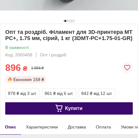
Опт та роздріб. Філамент для 3D-принтера MT
PC+, 1.75 мм, сірий, 1 кг (3DMT-PC+1.75-01-GR)
В наявності
Код: 2000408
Опт і роздріб
896
₴
1 054 ₴
Економія
158 ₴
878 ₴
від 3 шт.
861 ₴
від 6 шт.
842 ₴
від 12 шт.
Купити
Опис
Характеристики
Доставка
Оплата
Умови п