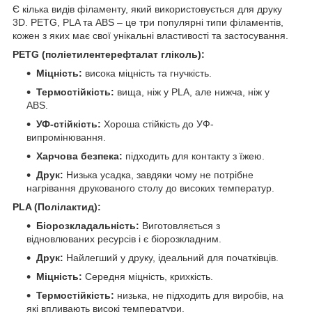
Є кілька видів філаменту, який використовується для друку
3D. PETG, PLA та ABS – це три популярні типи філаментів,
кожен з яких має свої унікальні властивості та застосування.
PETG (поліетилентерефталат гліколь):
Міцність:
висока міцність та гнучкість.
Термостійкість:
вища, ніж у PLA, але нижча, ніж у
ABS.
УФ-стійкість:
Хороша стійкість до УФ-
випромінювання.
Харчова безпека:
підходить для контакту з їжею.
Друк:
Низька усадка, завдяки чому не потрібне
нагрівання друкованого столу до високих температур.
PLA (Полілактид):
Біорозкладальність:
Виготовляється з
відновлюваних ресурсів і є біорозкладним.
Друк:
Найлегший у друку, ідеальний для початківців.
Міцність:
Середня міцність, крихкість.
Термостійкість:
низька, не підходить для виробів, на
які впливають високі температури.