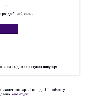
в роздріб
Код:
100112
ротягом 14 днів
за рахунок покупця
ластикової карти і передачі її в облікову
дованої
клавіатури
.