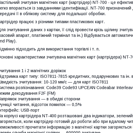
астільний зчитувач магнітних карт (картрідер) NT-700 - це ефектив
егко впорається із завданнями ідентифікації. NT-700 призначений 
ередачі її в облікову систему для подальшої обробки.
артрідер працює з різними типами пластикових карт.
ля зчитування даних з картки, її слід провести крізь щілину зчит
касовий апарат, платіжний термінал та ін.) Відбувається автомати
nd Play).
ідмінно підходить для використання торгівлі і т. п.
сновні характеристики зчитувача магнітних карт (картрідера) NT-7
читування 1 і 2 магнітних доріжок
ідтримка карт типу: ISO7811-7815 кредитних, подарункових та ін. в
видкість зчитування: 10-120 мм/с — для карт ISO7811
истема розпізнавання: Code39 Code93 UPCEAN Codeabar Interleaved
ежим декодування F2F (FM)
апрямок зчитування — в обидві сторони
ункції читання, відсоток помилок — 0,5%
нтерфейс: USB-порт
а корпусі картрідера NT-400 розташовані два індикатори, зелений 
агоряється, коли картрідер готовий до роботи або при вдалому чита
еможливості прочитати інформацію з магнітної картки загоряється 
ермін служби магнітної голівки ― 600000 зчитувань.