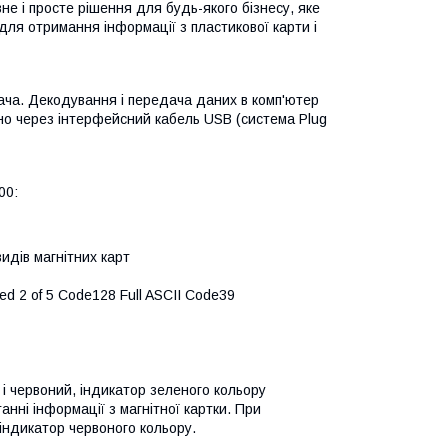
не і просте рішення для будь-якого бізнесу, яке
для отримання інформації з пластикової карти і
увача. Декодування і передача даних в комп'ютер
чно через інтерфейсний кабель USB (система Plug
00:
идів магнітних карт
 2 of 5 Code128 Full ASCII Code39
і червоний, індикатор зеленого кольору
нні інформації з магнітної картки. При
індикатор червоного кольору.