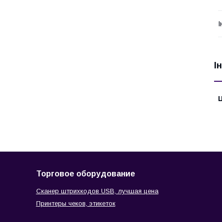
І
І
Ц
Торговое оборудование
Сканер штрихкодов USB, лучшая цена
Принтеры чеков, этикеток