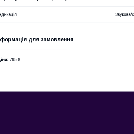
ндикація
Звукова/с
нформація для замовлення
іна:
795 ₴