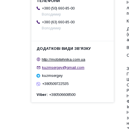
Н
л
+380 (50) 660-85-00
п
Володимир
К
+380 (63) 660-85-00
Володимир
Д
(
a
В
О
http://mobitehnika.com.ua
kuzmsergey@gmail.com
З
П
kuzmsergey
Ш
+380509722535
С
Р
Viber
+380506608500
Н
Ф
І
Н
з
н
Т