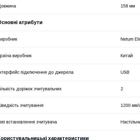
Довжина
158 мм
Основні атрибути
иробник
Netum Ele
раїна виробник
Китай
нтерфейс підключення до джерела
USB
ількість доріжок зчитувальних
2
видкість зчитування
1200 мм/
ип встановлення зчитувача
Настільн
Користувальницькі характеристики