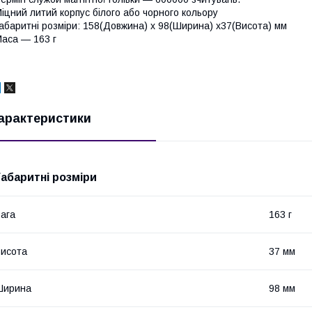
іцний литий корпус білого або чорного кольору
абаритні розміри: 158(Довжина) x 98(Ширина) x37(Висота) мм
аса — 163 г
арактеристики
Габаритні розміри
ага
163 г
исота
37 мм
Ширина
98 мм