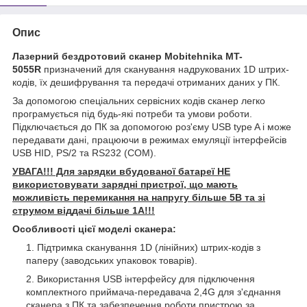
Опис
Лазерний бездротовий сканер Mobitehnika MT-
5055R
призначений для сканування надрукованих 1D штрих-
кодів, їх дешифрування та передачі отриманих даних у ПК.
За допомогою спеціальних сервісних кодів сканер легко
програмується під будь-які потреби та умови роботи.
Підключається до ПК за допомогою роз'єму USB type A і може
передавати дані, працюючи в режимах емуляції інтерфейсів
USB HID, PS/2 та RS232 (COM).
УВАГА!!! Для зарядки вбудованої батареї НЕ
використовувати зарядні пристрої, що мають
можливість перемикання на напругу більше 5В та зі
струмом віддачі більше 1А!!!
Особливості цієї моделі сканера:
Підтримка сканування 1D (лінійних) штрих-кодів з
паперу (заводських упаковок товарів).
Використання USB інтерфейсу для підключення
комплектного приймача-передавача 2,4G для з'єднання
сканера з ПК та забезпечення роботи пристрою за