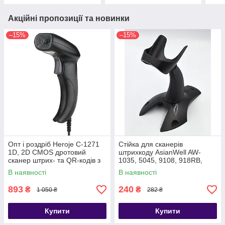
Акційні пропозиції та новинки
–15%
–15%
Опт і роздріб Heroje C-1271
Стійка для сканерів
1D, 2D CMOS дротовий
штрихкоду AsianWell AW-
сканер штрих- та QR-кодів з
1035, 5045, 9108, 918RB,
датчиком руху, USB
9208RB, AW-U3
В наявності
В наявності
893
240
₴
₴
1 050 ₴
282 ₴
Купити
Купити