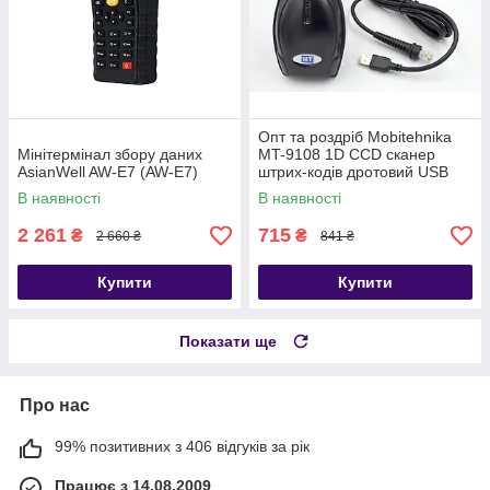
Опт та роздріб Mobitehnika
Мінітермінал збору даних
MT-9108 1D CCD сканер
AsianWell AW-E7 (AW-E7)
штрих-кодів дротовий USB
(AW-9108)
В наявності
В наявності
2 261
715
₴
₴
2 660 ₴
841 ₴
Купити
Купити
Показати ще
Про нас
99% позитивних з 406 відгуків за рік
Працює з 14.08.2009