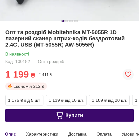
Опт та роздріб Mobitehnika MT-5055R 1D
лазерний сканер штрих-кодів бездротовий
2.4G, USB (MT-5055R; AW-5055R)
В наявності
Код: 100182
Опт і роздріб
1 199
₴
1 411 ₴
Економія
212 ₴
1 175 ₴
від 5 шт.
1 139 ₴
від 10 шт.
1 109 ₴
від 20 шт.
1
Купити
Опис
Характеристики
Доставка
Оплата
Умови п