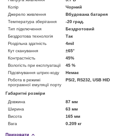
Колір
Чорний
Джерело живлення
Вбудована батарея
Температура зберігання
-20 град.
Тип підключення
Бездротовий
Бездротова технологія
Так
Роздільна здатність
4mil
Кут сканування
±65°
Контрастність
45%
Вологість при експлуатації
45 %
Підсвічування штрих-коду
Немає
Робота в режимі
PS/2, RS232, USB HID
програмної емуляції порту
Габаритні розміри
Довжина
87 мм
Ширина
63 мм
Висота
165 мм
Вага
0.209 кг
Приховати