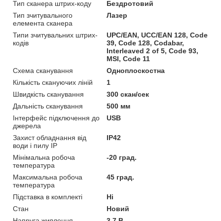
Тип сканера штрих-коду
Бездротовий
Тип зчитувального
Лазер
елемента сканера
Типи зчитувальних штрих-
UPC/EAN, UCC/EAN 128, Code
кодів
39, Code 128, Codabar,
Interleaved 2 of 5, Code 93,
MSI, Code 11
Схема сканування
Одноплоскостна
Кількість скануючих ліній
1
Швидкість сканування
300 скан/сек
Дальність сканування
500 мм
Інтерфейс підключення до
USB
джерела
Захист обладнання від
IP42
води і пилу IP
Мінімальна робоча
-20 град.
температура
Максимальна робоча
45 град.
температура
Підставка в комплекті
Ні
Стан
Новий
Напруга живлення
3.7 В