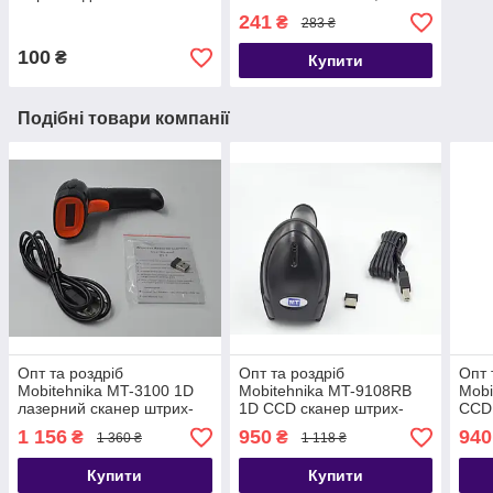
9158, AW-5055R, AW-3800
241
₴
283 ₴
(AW-2055ST)
100
₴
Купити
Подібні товари компанії
Опт та роздріб
Опт та роздріб
Опт 
Mobitehnika MT-3100 1D
Mobitehnika MT-9108RB
Mobi
лазерний сканер штрих-
1D CCD сканер штрих-
CCD 
кодів бездротовий, 2,4G
кодів бездротовий 2.4G,
безд
1 156
950
940
₴
₴
1 360 ₴
1 118 ₴
USB
USB (AW-9108RB)
(дро
Купити
Купити