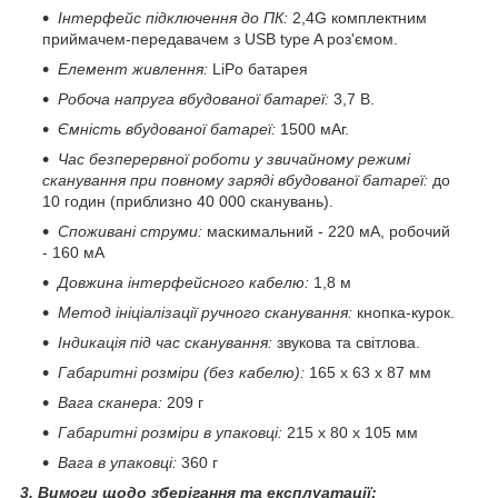
Інтерфейс підключення до ПК:
2,4G комплектним
приймачем-передавачем з USB type A роз'ємом.
Елемент живлення:
LiPo батарея
Робоча напруга вбудованої батареї:
3,7 В.
Ємність вбудованої батареї:
1500 мАг.
Час безперервної роботи у звичайному режимі
сканування при повному заряді вбудованої батареї:
до
10 годин (приблизно 40 000 сканувань).
Споживані струми:
маскимальний - 220 мА, робочий
- 160 мА
Довжина інтерфейсного кабелю:
1,8 м
Метод ініціалізації ручного сканування:
кнопка-курок.
Індикація під час сканування:
звукова та світлова.
Габаритні розміри (без кабелю):
165 х 63 х 87 мм
Вага сканера:
209 г
Габаритні розміри в упаковці:
215 х 80 х 105 мм
Вага в упаковці:
360 г
3. Вимоги щодо зберігання та експлуатації: