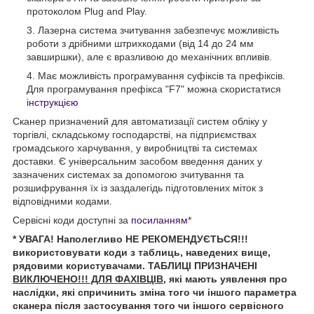
протоколом Plug and Play.
Лазерна система зчитування забезпечує можливість
роботи з дрібними штрихкодами (від 14 до 24 мм
завширшки), але є вразливою до механічних впливів.
Має можливість програмування суфіксів та префіксів.
Для програмування префікса "F7" можна скористатися
інструкцією
Сканер призначений для автоматизації систем обліку у
торгівлі, складському господарстві, на підприємствах
громадського харчування, у виробництві та системах
доставки. Є універсальним засобом введення даних у
зазначених системах за допомогою зчитування та
розшифрування їх із заздалегідь підготовлених міток з
відповідними кодами.
Сервісні коди доступні за
посиланням
*
* УВАГА! Наполегливо НЕ РЕКОМЕНДУЄТЬСЯ!!!
використовувати коди з таблиць, наведених вище,
рядовими користувачами. ТАБЛИЦІ ПРИЗНАЧЕНІ
ВИКЛЮЧЕНО!!! ДЛЯ ФАХІВЦІВ
, які мають уявлення про
наслідки, які спричинить зміна того чи іншого параметра
сканера після застосування того чи іншого сервісного