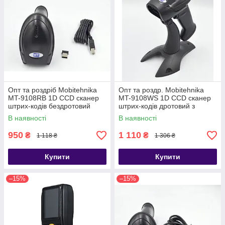
Опт та роздріб Mobitehnika
Опт та роздр. Mobitehnika
MT-9108RB 1D CCD сканер
MT-9108WS 1D CCD сканер
штрих-кодів бездротовий
штрих-кодів дротовий з
2.4G, USB (AW-9108RB)
датчиком руху та стійкою,
В наявності
В наявності
USB (AW-9108A)
950
1 110
₴
₴
1 118 ₴
1 306 ₴
Купити
Купити
–15%
–15%