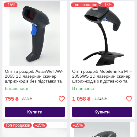
–15%
Топ продажів
–15%
Опт та роздріб AsianWell AW-
Опт і роздріб Mobitehnika MT-
2055 1D лазерний сканер
2055WS 1D лазерний сканер
штрих-кодів без підставки та
штрих-кодів з підставкою та
датчика руху дротовий USB
датчиком руху дротовий USB
В наявності
В наявності
(AW-2055A)
755
1 058
₴
₴
888 ₴
1 245 ₴
Купити
Купити
Топ продажів
–15%
–15%