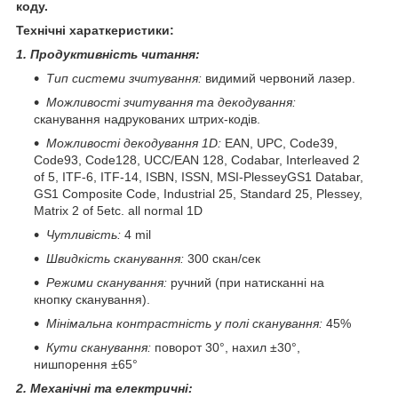
коду.
Технічні хараткеристики:
1. Продуктивність читання:
Тип системи зчитування:
видимий червоний лазер.
Можливості зчитування та декодування:
сканування надрукованих штрих-кодів.
Можливості декодування 1D:
EAN, UPC, Code39,
Code93, Code128, UCC/EAN 128, Codabar, Interleaved 2
of 5, ITF-6, ITF-14, ISBN, ISSN, MSI-PlesseyGS1 Databar,
GS1 Composite Code, Industrial 25, Standard 25, Plessey,
Matrix 2 of 5etc. all normal 1D
Чутливість:
4 mil
Швидкість сканування:
300 скан/сек
Режими сканування:
ручний (при натисканні на
кнопку сканування).
Мінімальна контрастність у полі сканування:
45%
Кути сканування:
поворот 30°, нахил ±30°,
нишпорення ±65°
2. Механічні та електричні: