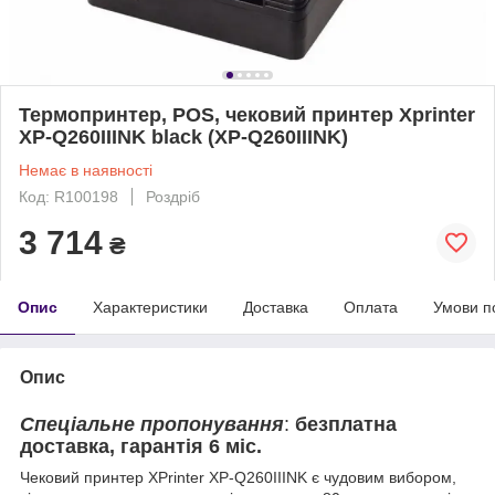
Термопринтер, POS, чековий принтер Xprinter
XP-Q260IIINK black (XP-Q260IIINK)
Немає в наявності
Код: R100198
Роздріб
3 714
₴
Опис
Характеристики
Доставка
Оплата
Умови п
Опис
Спеціальне пропонування
:
безплатна
доставка, гарантія 6 міс.
Чековий принтер XPrinter XP-Q260IIINK є чудовим вибором,