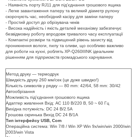
- Наявність порту RJ11 для під'єднання грошового ящика
- Легке завантаження паперу та великий діаметр рулону
скорочують час, необхідний касіру для заміни паперу
- Простий доступ до обрізувача чеків
- Висока надійність і якість деталей механізму забезпечує
безвідмовну роботу впродовж тривалого часу експлуатації
- Компактні розміри та підвищений рівень захисту від
проникнення вологи, пилу та оливи, що особливо важливо
для роботи на кухні, роблять XP-Q260IIINK ідеальним
рішенням для підприємств громадського харчування.
Характеристики XPrinter XP-Q200
Метод друку — термодрук
Швидкість друку 260 мм/сек (це дуже швидко!)
Кількість символів у рядку — 80 mm: 42/64, 58 mm: 30/42
Автообрізання
Можливість під'єднання грошового ящика
Адаптер живлення Вхід: AC 110 В/220 В, 50 ~ 60 Гц
Вихідна потужність: DC 24 В/2.5A
Грошова скринька Вихід DC 24 В/1A
Тип інтерфейсу USB, Com
Операційна система: Win 7/8 / Win XP Win 9x/win/win 2000/win
2003/win Vista