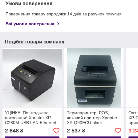
Умови повернення
Повернення товару впродовж 14 днів за рахунок покупця
Всі умови повернення
Подібні товари компанії
УЦІНКА! Пошкоджене
Термопринтер, POS,
Опт 
паковання! Xprinter XP-
чековий принтер Xprinter
XP-
C260M USB LAN Ethernet
XP-Q90ECU black
прин
принтер чеків з
(Q90ECU)
авто
2 848
2 537
3 2
₴
₴
автообрізанням
тер
термопринтер 80мм
чорн