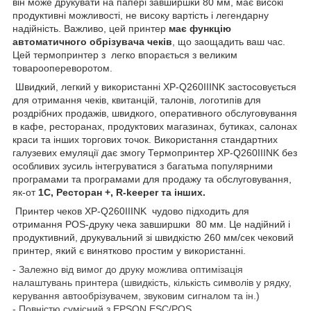
він може друкувати на папері завширшки 80 мм, має високі
продуктивні можливості, не високу вартість і легендарну
надійність. Важливо, цей принтер
має функцію
автоматичного обрізувача чеків
, що заощадить ваш час.
Цей термопринтер з легко впорається з великим
товароопереворотом.
Швидкий, легкий у використанні XP-Q260IIINK застосовується
для отримання чеків, квитанцій, талонів, логотипів для
роздрібних продажів, швидкого, оперативного обслуговування
в кафе, ресторанах, продуктових магазинах, бутиках, салонах
краси та інших торгових точок. Використання стандартних
галузевих емуляції дає змогу Термопринтер XP-Q260IIINK без
особливих зусиль інтегруватися з багатьма популярними
програмами та програмами для продажу та обслуговування,
як-от
1C, Ресторан +, R-keeper та інших.
Принтер чеков XP-Q260IIINK чудово підходить для
отримання POS-друку чека завширшки 80 мм. Це надійний і
продуктивний, друкувальний зі швидкістю 260 мм/сек чековий
принтер, який є винятково простим у використанні.
- Залежно від вимог до друку можлива оптимізація
налаштувань принтера (швидкість, кількість символів у рядку,
керування автообрізувачем, звуковим сигналом та ін.)
- Повністю сумісний з EPSON ESC/POS