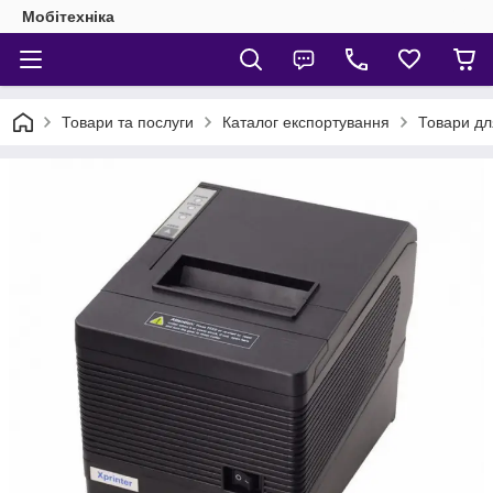
Мобітехніка
Товари та послуги
Каталог експортування
Товари дл