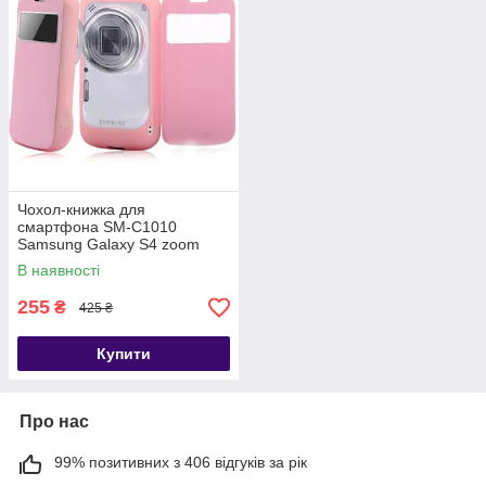
Чохол-книжка для
смартфона SM-C1010
Samsung Galaxy S4 zoom
рожевий BASEUS
В наявності
255
₴
425 ₴
Купити
Про нас
99% позитивних з 406 відгуків за рік