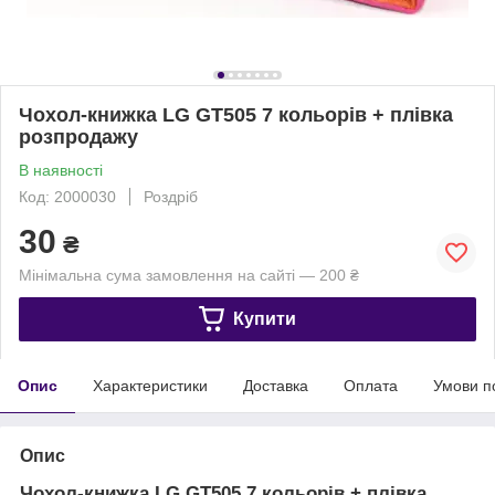
Чохол-книжка LG GT505 7 кольорів + плівка
розпродажу
В наявності
Код: 2000030
Роздріб
30
₴
Мінімальна сума замовлення на сайті — 200 ₴
Купити
Опис
Характеристики
Доставка
Оплата
Умови п
Опис
Чохол-книжка LG GT505 7 кольорів + плівка