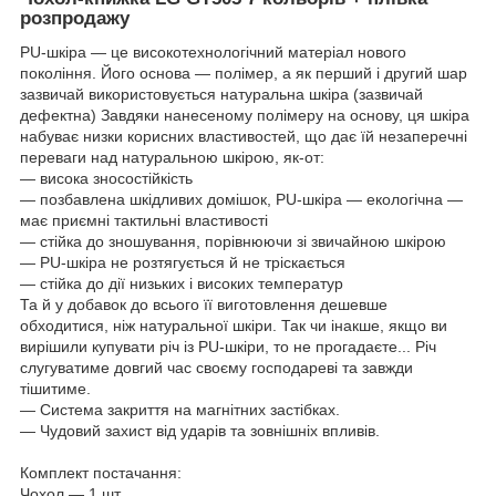
розпродажу
PU-шкіра — це високотехнологічний матеріал нового
покоління. Його основа — полімер, а як перший і другий шар
зазвичай використовується натуральна шкіра (зазвичай
дефектна) Завдяки нанесеному полімеру на основу, ця шкіра
набуває низки корисних властивостей, що дає їй незаперечні
переваги над натуральною шкірою, як-от:
— висока зносостійкість
— позбавлена шкідливих домішок, PU-шкіра — екологічна —
має приємні тактильні властивості
— стійка до зношування, порівнюючи зі звичайною шкірою
— PU-шкіра не розтягується й не тріскається
— стійка до дії низьких і високих температур
Та й у добавок до всього її виготовлення дешевше
обходитися, ніж натуральної шкіри. Так чи інакше, якщо ви
вирішили купувати річ із PU-шкіри, то не прогадаєте... Річ
слугуватиме довгий час своєму господареві та завжди
тішитиме.
― Система закриття на магнітних застібках.
— Чудовий захист від ударів та зовнішніх впливів.
Комплект постачання:
Чохол — 1 шт.