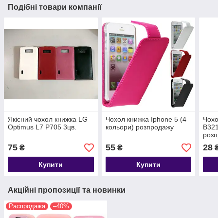
Подібні товари компанії
Якісний чохол книжка LG
Чохол книжка Iphone 5 (4
Чох
Optimus L7 P705 3цв.
кольори) розпродажу
B321
роз
75
55
28
₴
₴
Купити
Купити
Акційні пропозиції та новинки
Распродажа
–40%