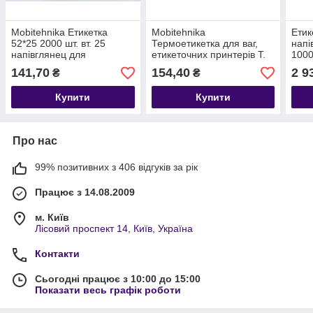
Mobitehnika Етикетка
Mobitehnika
Етик
52*25 2000 шт. вт. 25
Термоетикетка для ваг,
напі
напівглянец для
етикеточних принтерів Т.
1000
термотрансферних
Еко 70*40 1000шт вт. 40мм
10 ш
141,70
154,40
2 9
₴
₴
принтерів, рулон 100 мм.
біла
(SG
Купити
Купити
Про нас
99% позитивних з 406 відгуків за рік
Працює з 14.08.2009
м. Київ
Лісовий проспект 14, Київ, Україна
Контакти
Сьогодні працює з 10:00 до 15:00
Показати весь графік роботи