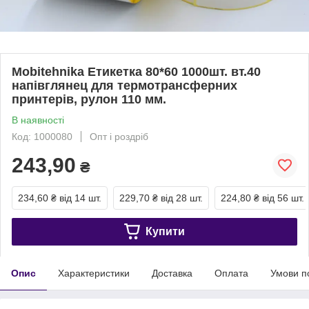
Mobitehnika Етикетка 80*60 1000шт. вт.40
напівглянец для термотрансферних
принтерів, рулон 110 мм.
В наявності
Код: 1000080
Опт і роздріб
243,90
₴
234,60 ₴
від 14 шт.
229,70 ₴
від 28 шт.
224,80 ₴
від 56 шт.
Купити
Опис
Характеристики
Доставка
Оплата
Умови п