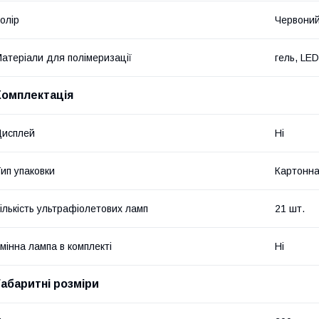
олір
Червони
атеріали для полімеризації
гель, LED
Комплектація
Дисплей
Ні
ип упаковки
Картонна
ількість ультрафіолетових ламп
21 шт.
мінна лампа в комплекті
Ні
Габаритні розміри