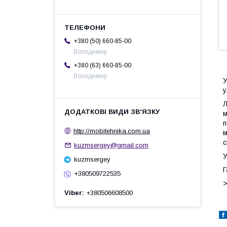
+380 (50) 660-85-00
Володимир
+380 (63) 660-85-00
Володимир
У
у
м
п
http://mobitehnika.com.ua
м
с
kuzmsergey@gmail.com
У
kuzmsergey
Г
+380509722535
>
Viber
+380506608500