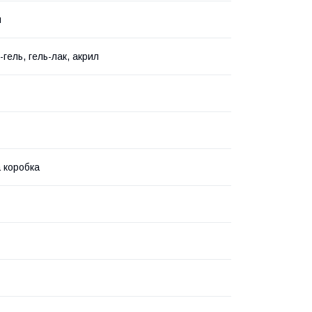
й
-гель, гель-лак, акрил
 коробка