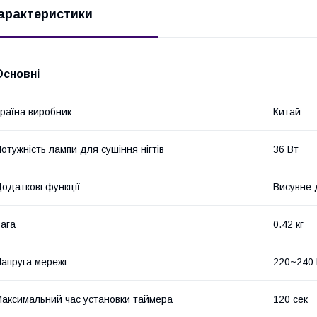
арактеристики
Основні
раїна виробник
Китай
отужність лампи для сушіння нігтів
36 Вт
одаткові функції
Висувне 
ага
0.42 кг
апруга мережі
220~240
аксимальний час установки таймера
120 сек