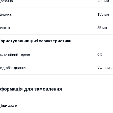
Довжина
200 мм
Ширина
155 мм
исота
85 мм
Користувальницькі характеристики
арантійний термін
0.5
ид обладнання
УФ ламп
нформація для замовлення
іна:
434 ₴