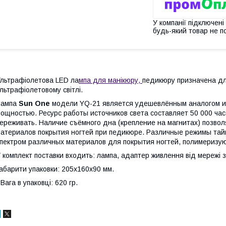
У компанії підключені
будь-який товар не п
льтрафіолетова LED ла
мпа для манікюру,
педикюру призначена для 
льтрафіолетовому світлі.
Лампа
Sun One
модели YQ-21 является удешевлённым аналогом и
ощностью. Ресурс работы источников света составляет 50 000 час
ереживать. Наличие съёмного дна (крепление на магнитах) позво
атериалов покрытия ногтей при педикюре. Различные режимы тай
пектром различных материалов для покрытия ногтей, полимеризу
 комплект поставки входить: лампа, адаптер живлення від мережі з
абарити упаковки: 205х160х90 мм.
Вага в упаковці: 620 гр.