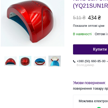
(YQ21SUN1R
434 ₴
511 ₴
Показати оптові ціни
В наявності
Оптом і 
Купити
+380 (50) 660-85-00
Володимир
повернення товару п